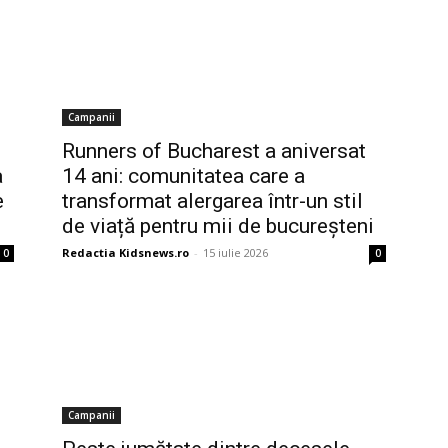
Campanii
Runners of Bucharest a aniversat
a
14 ani: comunitatea care a
e
transformat alergarea într-un stil
de viață pentru mii de bucureșteni
Redactia Kidsnews.ro
-
15 iulie 2026
0
0
Campanii