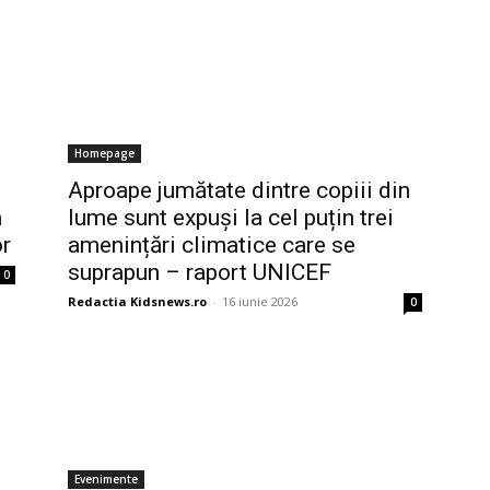
Homepage
Aproape jumătate dintre copiii din
a
lume sunt expuși la cel puțin trei
or
amenințări climatice care se
suprapun – raport UNICEF
0
Redactia Kidsnews.ro
-
16 iunie 2026
0
Evenimente