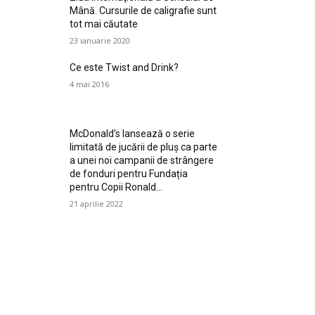
Mână. Cursurile de caligrafie sunt
tot mai căutate
23 ianuarie 2020
Ce este Twist and Drink?
4 mai 2016
McDonald’s lansează o serie
limitată de jucării de pluș ca parte
a unei noi campanii de strângere
de fonduri pentru Fundația
pentru Copii Ronald...
21 aprilie 2022