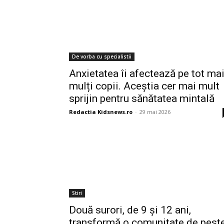
De vorba cu specialistii
Anxietatea îi afectează pe tot ma
mulți copii. Aceștia cer mai mult
sprijin pentru sănătatea mintală
Redactia Kidsnews.ro
-
29 mai 2026
Stiri
Două surori, de 9 și 12 ani,
transformă o comunitate de pest