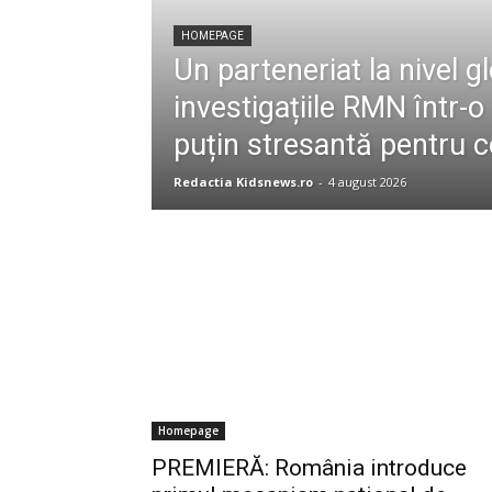
HOMEPAGE
Un parteneriat la nivel 
investigațiile RMN într-
puțin stresantă pentru c
Redactia Kidsnews.ro
-
4 august 2026
Homepage
PREMIERĂ: România introduce