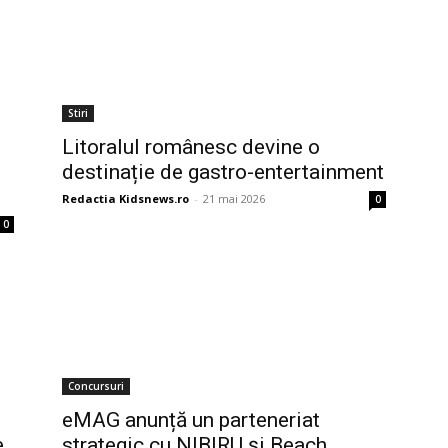
Stiri
i
Litoralul românesc devine o
destinație de gastro-entertainment
Redactia Kidsnews.ro
-
21 mai 2026
0
0
Concursuri
eMAG anunță un parteneriat
e
strategic cu NIBIRU și Beach,