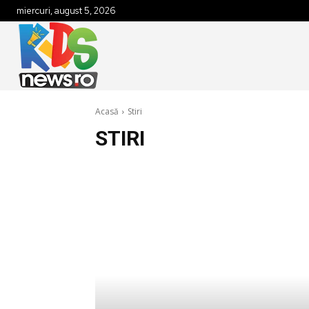
miercuri, august 5, 2026
Acasă
Stiri
STIRI