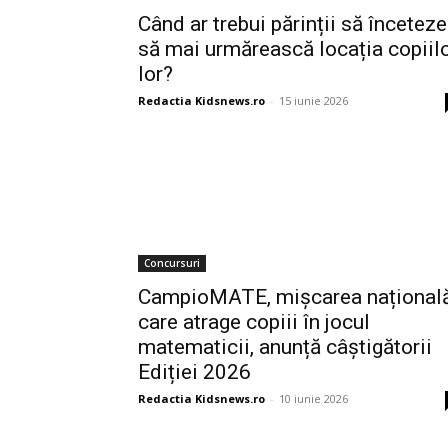
Când ar trebui părinții să înceteze
să mai urmărească locația copiil
lor?
Redactia Kidsnews.ro
-
15 iunie 2026
Concursuri
CampioMATE, mișcarea național
care atrage copiii în jocul
matematicii, anunță câștigătorii
Ediției 2026
Redactia Kidsnews.ro
-
10 iunie 2026