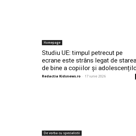
Homepage
Studiu UE: timpul petrecut pe
ecrane este strâns legat de stare
de bine a copiilor și adolescențil
Redactia Kidsnews.ro
-
17 iunie 2026
De vorba cu specialistii