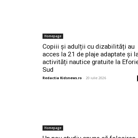
Homepage
Copiii și adulții cu dizabilități au
acces la 21 de plaje adaptate și l
activități nautice gratuite la Efori
Sud
Redactia Kidsnews.ro
-
20 iulie 2026
Homepage