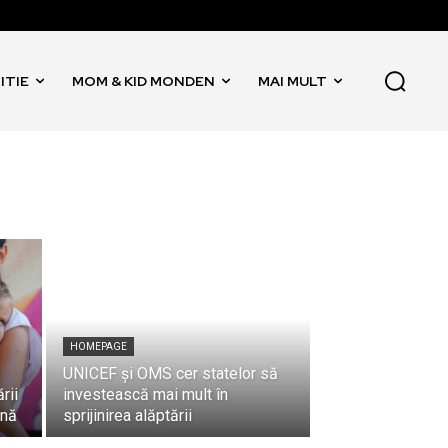
ITIE
MOM & KID MONDEN
MAI MULT
HOMEPAGE
ă
UNICEF și OMS cer statelor să
rii
investească mai mult în
ană
sprijinirea alăptării