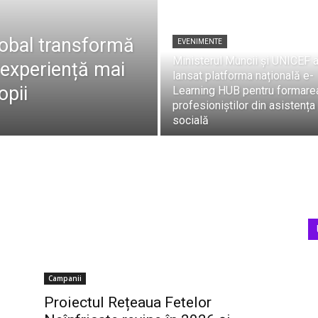
global transformă
EVENIMENTE
Ministerul Muncii și UNICEF 
o experiență mai
lansat platforma națională e-
opii
Learning HUB pentru formare
profesioniștilor din asistența
socială
Campanii
Proiectul Rețeaua Fetelor