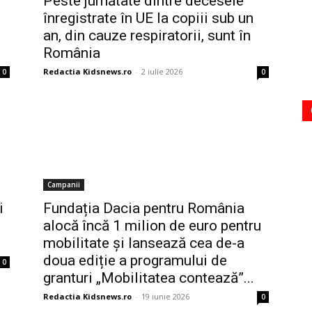
Peste jumătate dintre decesele
înregistrate în UE la copiii sub un
an, din cauze respiratorii, sunt în
România
Redactia Kidsnews.ro
-
2 iulie 2026
0
0
Campanii
i
Fundația Dacia pentru România
alocă încă 1 milion de euro pentru
mobilitate și lansează cea de-a
doua ediție a programului de
0
granturi „Mobilitatea contează”...
Redactia Kidsnews.ro
-
19 iunie 2026
0