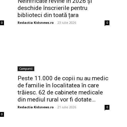
Neînfricate revine în 2026 și
deschide înscrierile pentru
biblioteci din toată țara
Redactia Kidsnews.ro
-
23 iulie 2026
0
0
Campanii
Peste 11.000 de copii nu au medic
de familie în localitatea în care
trăiesc. 62 de cabinete medicale
din mediul rural vor fi dotate...
Redactia Kidsnews.ro
-
21 iulie 2026
0
0