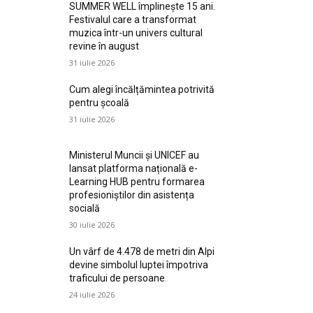
SUMMER WELL împlinește 15 ani.
Festivalul care a transformat
muzica într-un univers cultural
revine în august
31 iulie 2026
Cum alegi încălțămintea potrivită
pentru școală
31 iulie 2026
Ministerul Muncii și UNICEF au
lansat platforma națională e-
Learning HUB pentru formarea
profesioniștilor din asistența
socială
30 iulie 2026
Un vârf de 4.478 de metri din Alpi
devine simbolul luptei împotriva
traficului de persoane
24 iulie 2026