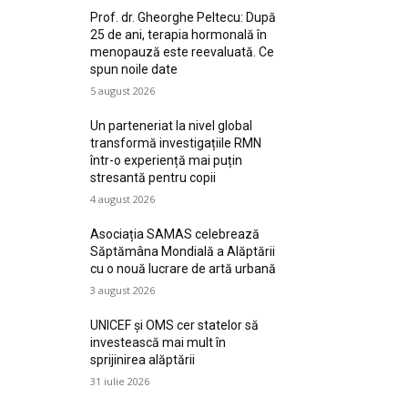
Prof. dr. Gheorghe Peltecu: După
25 de ani, terapia hormonală în
menopauză este reevaluată. Ce
spun noile date
5 august 2026
Un parteneriat la nivel global
transformă investigațiile RMN
într-o experiență mai puțin
stresantă pentru copii
4 august 2026
Asociația SAMAS celebrează
Săptămâna Mondială a Alăptării
cu o nouă lucrare de artă urbană
3 august 2026
UNICEF și OMS cer statelor să
investească mai mult în
sprijinirea alăptării
31 iulie 2026