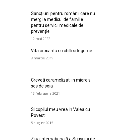
Sancțiuni pentru românii care nu
merg la medicul de familie
pentru servicii medicale de
prevenție
12 mai 2022
Vita crocanta cu chilli si legume
8 martie 2019
Creveti caramelizati in miere si
sos de soia
13 februarie 2021
Si copilul meu vrea in Valea cu
Povesti!
5 august 2015
Ziua Internaţională a Scrisului de