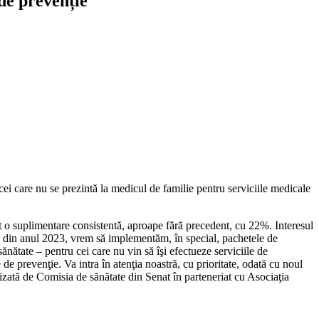
de prevenție
i care nu se prezintă la medicul de familie pentru serviciile medicale
t o suplimentare consistentă, aproape fără precedent, cu 22%. Interesul
, din anul 2023, vrem să implementăm, în special, pachetele de
nătate – pentru cei care nu vin să îşi efectueze serviciile de
 de prevenţie. Va intra în atenţia noastră, cu prioritate, odată cu noul
zată de Comisia de sănătate din Senat în parteneriat cu Asociaţia