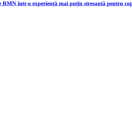
le RMN într-o experiență mai puțin stresantă pentru cop
rare de artă urbană
ului de persoane
pentru biblioteci din toată țara