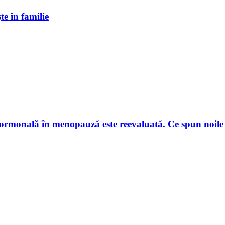
te în familie
hormonală în menopauză este reevaluată. Ce spun noile