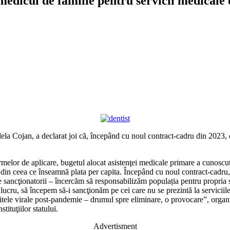
edicul de familie pentru servicii medicale 
a Cojan, a declarat joi că, începând cu noul contract-cadru din 2023, ce
melor de aplicare, bugetul alocat asistenţei medicale primare a cunoscu
 din ceea ce înseamnă plata per capita. Începând cu noul contract-cadru
 sancţionatorii – încercăm să responsabilizăm populația pentru propria să
 lucru, să începem să-i sancţionăm pe cei care nu se prezintă la serviciile
tele virale post-pandemie – drumul spre eliminare, o provocare”, organi
tituţiilor statului.
Advertisment