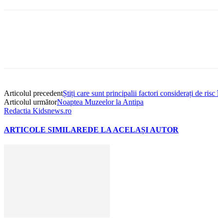
Articolul precedent
Știți care sunt principalii factori considerați de ri
Articolul următor
Noaptea Muzeelor la Antipa
Redactia Kidsnews.ro
ARTICOLE SIMILARE
DE LA ACELAȘI AUTOR