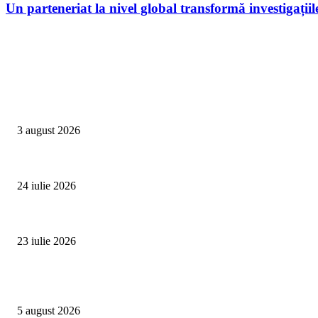
Un parteneriat la nivel global transformă investigații
Campanii
Asociația SAMAS celebrează Săptămâna Mondială a Alăptării cu o nouă luc
3 august 2026
Un vârf de 4.478 de metri din Alpi devine simbolul luptei împotriva trafic
24 iulie 2026
Proiectul Rețeaua Fetelor Neînfricate revine în 2026 și deschide înscrierile 
23 iulie 2026
Evenimente
Family Fest a început la NIBIRU: o vară care se trăiește în familie
5 august 2026