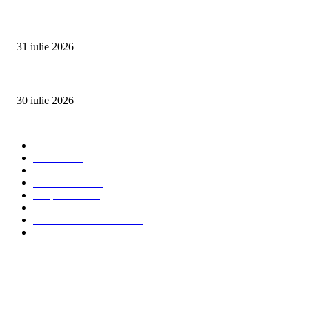
SUMMER WELL împlinește 15 ani. Festivalul care a transformat muzica înt
31 iulie 2026
Ministerul Muncii și UNICEF au lansat platforma națională e-Learning HUB 
30 iulie 2026
Categorii Populare
Stiri
2703
Parinti
2065
Sanatate & Nutritie
1665
Concursuri
1565
Timp liber
1060
Homepage
1019
Mom & Kid Monden
714
International
660
Despre noi