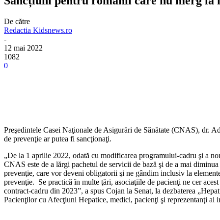
Sancțiuni pentru românii care nu merg la m
De către
Redactia Kidsnews.ro
-
12 mai 2022
1082
0
Preşedintele Casei Naţionale de Asigurări de Sănătate (CNAS), dr. Adel
de prevenţie ar putea fi sancţionaţi.
„De la 1 aprilie 2022, odată cu modificarea programului-cadru şi a nor
CNAS este de a lărgi pachetul de servicii de bază şi de a mai diminua
prevenţie, care vor deveni obligatorii şi ne gândim inclusiv la elemente
prevenţie. Se practică în multe ţări, asociaţiile de pacienţi ne cer acest
contract-cadru din 2023”, a spus Cojan la Senat, la dezbaterea „Hepati
Pacienţilor cu Afecţiuni Hepatice, medici, pacienţi şi reprezentanţi ai ins