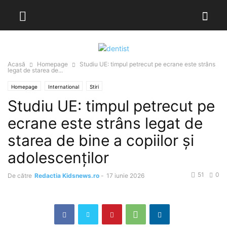
Acasă
Homepage
Studiu UE: timpul petrecut pe ecrane este strâns
legat de starea de...
Homepage
International
Stiri
Studiu UE: timpul petrecut pe
ecrane este strâns legat de
starea de bine a copiilor și
adolescenților
51
0
De către
Redactia Kidsnews.ro
-
17 iunie 2026