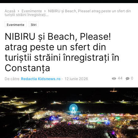
Acasă
Evenimente
NIBIRU și Beach, Please! atrag peste un sfert din
turiștii străini înregistrați...
Evenimente
Stiri
NIBIRU și Beach, Please!
atrag peste un sfert din
turiștii străini înregistrați în
Constanța
44
0
De către
Redactia Kidsnews.ro
-
12 iunie 2026