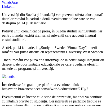
WhatsApp
Linkedin
Universităţi din Suedia şi Irlanda îşi vor prezenta oferta educaţională
tinerilor români în cadrul a două evenimente online care se vor
desfăşura pe 14 şi 28 ianuarie.
Potrivit unui comunicat de presă, în Suedia studiile sunt gratuite, iar
pentru Irlanda „există granturi şi subvenţii care acoperă integral
costul studiilor”.
Astfel, pe 14 ianuarie, la „Study in Sweden Virtual Day”, tinerii
românii vor putea discuta cu reprezentanţii University West Sweden.
Tinerii români vor putea afla informaţii de la consultanţii IntegralEdu
despre toate oportunităţile educaţionale pe care Suedia le oferă în
materie de programe şi universităţi.
Înscrierile se fac gratuit pe platforma evenimentului:
https://app.brazenconnect.com/a/world-education/e/21Ly2.
Evenimentul va începe cu o serie de prezentări, iar apoi va continua
cu întâlniri private cu studenţii. Cei interesaţi să participe trebuie să
se înregistreze din timp pe platformă unde se vor putea şi programa