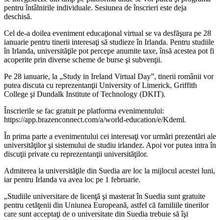
pentru întâlnirile individuale. Sesiunea de înscrieri este deja
deschisă.
Cel de-a doilea eveniment educaţional virtual se va desfăşura pe 28
ianuarie pentru tinerii interesaţi să studieze în Irlanda. Pentru studiile
în Irlanda, universităţile pot percepe anumite taxe, însă acestea pot fi
acoperite prin diverse scheme de burse şi subvenţii.
Pe 28 ianuarie, la „Study in Ireland Virtual Day”, tinerii românii vor
putea discuta cu reprezentanţii University of Limerick, Griffith
College şi Dundalk Institute of Technology (DKIT).
Înscrierile se fac gratuit pe platforma evenimentului:
https://app.brazenconnect.com/a/world-education/e/Kdeml.
În prima parte a evenimentului cei interesaţi vor urmări prezentări ale
universităţilor şi sistemului de studiu irlandez. Apoi vor putea intra în
discuţii private cu reprezentanţii universităţilor.
Admiterea la universităţile din Suedia are loc la mijlocul acestei luni,
iar pentru Irlanda va avea loc pe 1 februarie.
„Studiile universitare de licenţă şi masterat în Suedia sunt gratuite
pentru cetăţenii din Uniunea Europeană, astfel că familiile tinerilor
care sunt acceptaţi de o universitate din Suedia trebuie să îşi