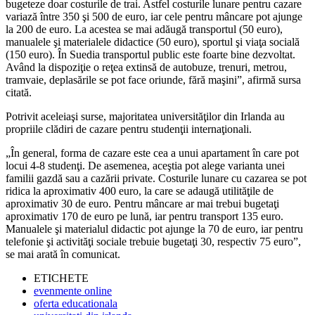
bugeteze doar costurile de trai. Astfel costurile lunare pentru cazare
variază între 350 şi 500 de euro, iar cele pentru mâncare pot ajunge
la 200 de euro. La acestea se mai adăugă transportul (50 euro),
manualele şi materialele didactice (50 euro), sportul şi viaţa socială
(150 euro). În Suedia transportul public este foarte bine dezvoltat.
Având la dispoziţie o reţea extinsă de autobuze, trenuri, metrou,
tramvaie, deplasările se pot face oriunde, fără maşini”, afirmă sursa
citată.
Potrivit aceleiaşi surse, majoritatea universităţilor din Irlanda au
propriile clădiri de cazare pentru studenţii internaţionali.
„În general, forma de cazare este cea a unui apartament în care pot
locui 4-8 studenţi. De asemenea, aceştia pot alege varianta unei
familii gazdă sau a cazării private. Costurile lunare cu cazarea se pot
ridica la aproximativ 400 euro, la care se adaugă utilităţile de
aproximativ 30 de euro. Pentru mâncare ar mai trebui bugetaţi
aproximativ 170 de euro pe lună, iar pentru transport 135 euro.
Manualele şi materialul didactic pot ajunge la 70 de euro, iar pentru
telefonie şi activităţi sociale trebuie bugetaţi 30, respectiv 75 euro”,
se mai arată în comunicat.
ETICHETE
evenmente online
oferta educationala