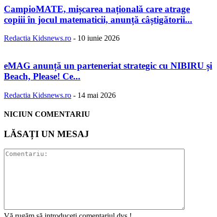
CampioMATE, mișcarea națională care atrage
copiii în jocul matematicii, anunță câștigătorii...
Redactia Kidsnews.ro
-
10 iunie 2026
eMAG anunță un parteneriat strategic cu NIBIRU și
Beach, Please! Ce...
Redactia Kidsnews.ro
-
14 mai 2026
NICIUN COMENTARIU
LĂSAȚI UN MESAJ
Vă rugăm să introduceți comentariul dvs.!