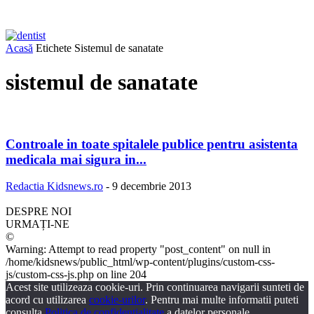
Acasă
Etichete
Sistemul de sanatate
sistemul de sanatate
Controale in toate spitalele publice pentru asistenta
medicala mai sigura in...
Redactia Kidsnews.ro
-
9 decembrie 2013
DESPRE NOI
URMAȚI-NE
©
Warning: Attempt to read property "post_content" on null in
/home/kidsnews/public_html/wp-content/plugins/custom-css-
js/custom-css-js.php on line 204
Acest site utilizeaza cookie-uri. Prin continuarea navigarii sunteti de
acord cu utilizarea
cookie-urilor
. Pentru mai multe informatii puteti
consulta
Politica de confidentialitate
a datelor personale.