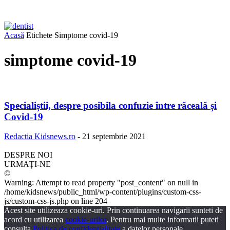
Acasă
Etichete
Simptome covid-19
simptome covid-19
Specialiștii, despre posibila confuzie între răceală și
Covid-19
Redactia Kidsnews.ro
-
21 septembrie 2021
DESPRE NOI
URMAȚI-NE
©
Warning: Attempt to read property "post_content" on null in
/home/kidsnews/public_html/wp-content/plugins/custom-css-
js/custom-css-js.php on line 204
Acest site utilizeaza cookie-uri. Prin continuarea navigarii sunteti de
acord cu utilizarea
cookie-urilor
. Pentru mai multe informatii puteti
consulta
Politica de confidentialitate
a datelor personale.