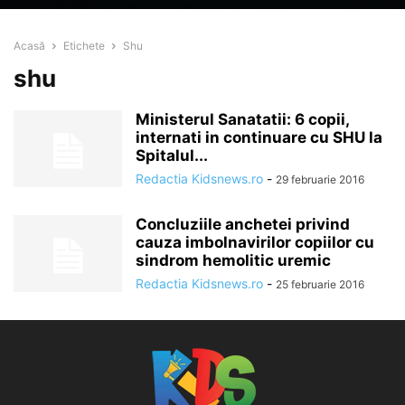
Acasă
Etichete
Shu
shu
Ministerul Sanatatii: 6 copii,
internati in continuare cu SHU la
Spitalul...
Redactia Kidsnews.ro
-
29 februarie 2016
Concluziile anchetei privind
cauza imbolnavirilor copiilor cu
sindrom hemolitic uremic
Redactia Kidsnews.ro
-
25 februarie 2016