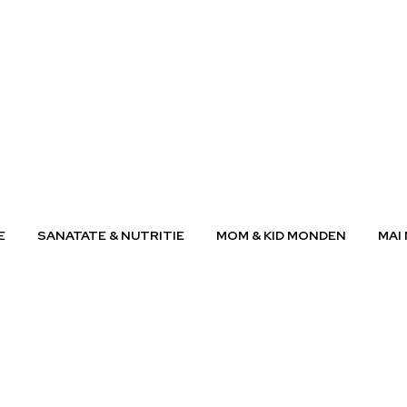
E
SANATATE & NUTRITIE
MOM & KID MONDEN
MAI