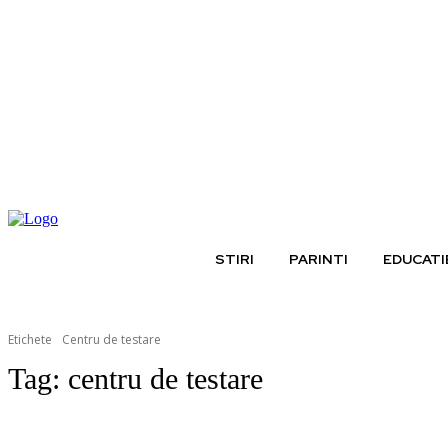
joi, august 6, 2026
STIRI
PARINTI
EDUCATI
Etichete
Centru de testare
Tag:
centru de testare