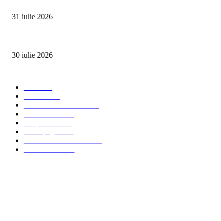
SUMMER WELL împlinește 15 ani. Festivalul care a transformat muzica înt
31 iulie 2026
Ministerul Muncii și UNICEF au lansat platforma națională e-Learning HUB 
30 iulie 2026
Categorii Populare
Stiri
2703
Parinti
2065
Sanatate & Nutritie
1665
Concursuri
1565
Timp liber
1060
Homepage
1019
Mom & Kid Monden
714
International
660
Despre noi