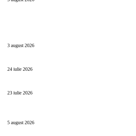
Campanii
Asociația SAMAS celebrează Săptămâna Mondială a Alăptării cu o nouă luc
3 august 2026
Un vârf de 4.478 de metri din Alpi devine simbolul luptei împotriva trafic
24 iulie 2026
Proiectul Rețeaua Fetelor Neînfricate revine în 2026 și deschide înscrierile 
23 iulie 2026
Evenimente
Family Fest a început la NIBIRU: o vară care se trăiește în familie
5 august 2026