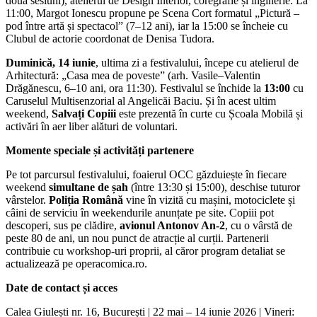
două sesiuni), atelierul de Design Interior, coregrafie și inginerie. La
11:00, Margot Ionescu propune pe Scena Cort formatul „Pictură –
pod între artă și spectacol” (7–12 ani), iar la 15:00 se încheie cu
Clubul de actorie coordonat de Denisa Tudora.
Duminică, 14 iunie
, ultima zi a festivalului, începe cu atelierul de
Arhitectură: „Casa mea de poveste” (arh. Vasile–Valentin
Drăgănescu, 6–10 ani, ora 11:30). Festivalul se închide la
13:00
cu
Caruselul Multisenzorial al Angelicăi Baciu. Și în acest ultim
weekend,
Salvați Copiii
este prezentă în curte cu Școala Mobilă și
activări în aer liber alături de voluntari.
Momente speciale și activități partenere
Pe tot parcursul festivalului, foaierul OCC găzduiește în fiecare
weekend
simultane de șah
(între 13:30 și 15:00), deschise tuturor
vârstelor.
Poliția Română
vine în vizită cu mașini, motociclete și
câini de serviciu în weekendurile anunțate pe site. Copiii pot
descoperi, sus pe clădire,
avionul Antonov An-2
, cu o vârstă de
peste 80 de ani, un nou punct de atracție al curții. Partenerii
contribuie cu workshop-uri proprii, al căror program detaliat se
actualizează pe operacomica.ro.
Date de contact și acces
Calea Giulești nr. 16, București | 22 mai – 14 iunie 2026 | Vineri: