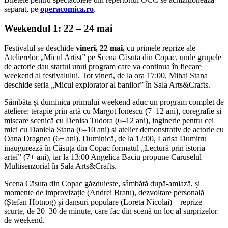
separat, pe
operacomica.ro
.
Weekendul 1: 22 – 24 mai
Festivalul se deschide
vineri, 22 mai,
cu primele reprize ale
Atelierelor „Micul Artist” pe Scena Căsuța din Copac, unde grupele
de actorie dau startul unui program care va continua în fiecare
weekend al festivalului. Tot vineri, de la ora 17:00, Mihai Stana
deschide seria „Micul explorator al banilor” în Sala Arts&Crafts.
Sâmbăta și duminica primului weekend aduc un program complet de
ateliere: terapie prin artă cu Margot Ionescu (7–12 ani), coregrafie și
mișcare scenică cu Denisa Tudora (6–12 ani), inginerie pentru cei
mici cu Daniela Stana (6–10 ani) și atelier demonstrativ de actorie cu
Oana Dragnea (6+ ani). Duminică, de la 12:00, Larisa Dumitru
inaugurează în Căsuța din Copac formatul „Lectură prin istoria
artei” (7+ ani), iar la 13:00 Angelica Baciu propune Caruselul
Multisenzorial în Sala Arts&Crafts.
Scena Căsuța din Copac găzduiește, sâmbătă după-amiază, și
momente de improvizație (Andrei Bratu), dezvoltare personală
(Ștefan Hotnog) și dansuri populare (Loreta Nicolai) – reprize
scurte, de 20–30 de minute, care fac din scenă un loc al surprizelor
de weekend.