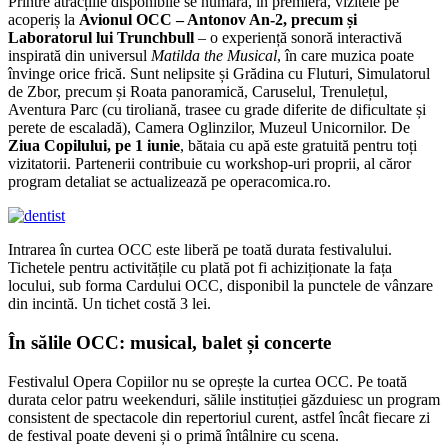
Printre atracțiile disponibile se numără, în premieră, vizitele pe
acoperiș la
Avionul OCC – Antonov An-2, precum și
Laboratorul lui Trunchbull
– o experiență sonoră interactivă
inspirată din universul
Matilda the Musical
, în care muzica poate
învinge orice frică. Sunt nelipsite și Grădina cu Fluturi, Simulatorul
de Zbor, precum și Roata panoramică, Caruselul, Trenulețul,
Aventura Parc (cu tiroliană, trasee cu grade diferite de dificultate și
perete de escaladă), Camera Oglinzilor, Muzeul Unicornilor. De
Ziua Copilului, pe 1 iunie
, bătaia cu apă este gratuită pentru toți
vizitatorii. Partenerii contribuie cu workshop-uri proprii, al căror
program detaliat se actualizează pe operacomica.ro.
Intrarea în curtea OCC este liberă pe toată durata festivalului.
Tichetele pentru activitățile cu plată pot fi achiziționate la fața
locului, sub forma Cardului OCC, disponibil la punctele de vânzare
din incintă. Un tichet costă 3 lei.
În sălile OCC: musical, balet și concerte
Festivalul Opera Copiilor nu se oprește la curtea OCC. Pe toată
durata celor patru weekenduri, sălile instituției găzduiesc un program
consistent de spectacole din repertoriul curent, astfel încât fiecare zi
de festival poate deveni și o primă întâlnire cu scena.