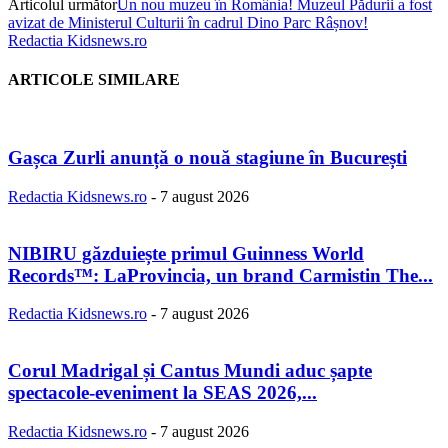
Articolul următor
Un nou muzeu în România! Muzeul Pădurii a fost
avizat de Ministerul Culturii în cadrul Dino Parc Râșnov!
Redactia Kidsnews.ro
ARTICOLE SIMILARE
Gașca Zurli anunță o nouă stagiune în București
Redactia Kidsnews.ro
-
7 august 2026
NIBIRU găzduiește primul Guinness World
Records™️: LaProvincia, un brand Carmistin The...
Redactia Kidsnews.ro
-
7 august 2026
Corul Madrigal și Cantus Mundi aduc șapte
spectacole-eveniment la SEAS 2026,...
Redactia Kidsnews.ro
-
7 august 2026