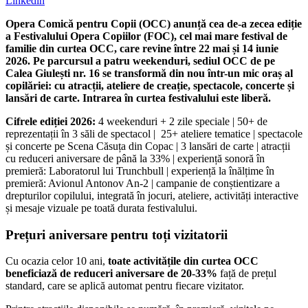
Linkedin
Opera Comică pentru Copii (OCC) anunță cea de-a zecea ediție
a Festivalului Opera Copiilor (FOC), cel mai mare festival de
familie din curtea OCC, care revine între 22 mai și 14 iunie
2026. Pe parcursul a patru weekenduri, sediul OCC de pe
Calea Giulești nr. 16 se transformă din nou într-un mic oraș al
copilăriei: cu atracții, ateliere de creație, spectacole, concerte și
lansări de carte. Intrarea în curtea festivalului este liberă.
Cifrele ediției 2026:
4 weekenduri + 2 zile speciale | 50+ de
reprezentații în 3 săli de spectacol | 25+ ateliere tematice | spectacole
și concerte pe Scena Căsuța din Copac | 3 lansări de carte | atracții
cu reduceri aniversare de până la 33% | experiență sonoră în
premieră: Laboratorul lui Trunchbull | experiență la înălțime în
premieră: Avionul Antonov An-2 | campanie de conștientizare a
drepturilor copilului, integrată în jocuri, ateliere, activități interactive
și mesaje vizuale pe toată durata festivalului.
Prețuri aniversare pentru toți vizitatorii
Cu ocazia celor 10 ani,
toate activitățile din curtea OCC
beneficiază de reduceri aniversare de 20-33%
față de prețul
standard, care se aplică automat pentru fiecare vizitator.