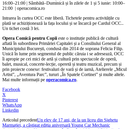
16:00–21:00 | Sâmbătă–Duminică și în zilele de 1 și 5 iunie: 10:00–
21:00 | operacomica.ro
Intrarea în curtea OCC este liberă. Tichetele pentru activitățile cu
plată se achiziționează la fața locului și se încarcă pe Cardul OCC..
Un tichet costă 3 lei.
Opera Comică pentru Copii
este o instituție publică de cultură
aflată în subordinea Primăriei Capitalei și a Consiliului General al
Municipiului București, condusă din 2014 de soprana Felicia Filip.
Unică în lume prin segmentul de public căruia i se adresează, OCC
îi apropie pe cei mici de artă și cultură prin spectacole de operă,
balet, musical, concerte-lecție, operetă și teatru muzical, precum și
prin proiecte conexe: festivaluri de vară și de iarnă, Atelierele „Micul
Artist”, „Aventura Parc”, tururi „În Spatele Cortinei” și multe altele.
Mai multe informații pe
operacomica.ro
.
Facebook
X
Pinterest
WhatsApp
Linkedin
Articolul precedent
Un elev de 17 ani, de la un liceu din Sighetu
Marmației, a câștigat ediția aniversară Young Car Mechanic