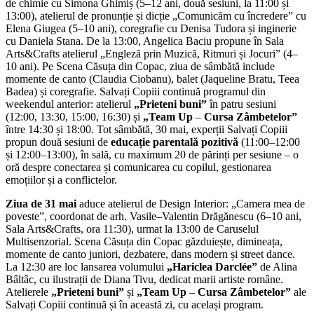
de chimie cu Simona Ghimiș (5–12 ani, două sesiuni, la 11:00 și
13:00), atelierul de pronunție și dicție „Comunicăm cu încredere” cu
Elena Giugea (5–10 ani), coregrafie cu Denisa Tudora și inginerie
cu Daniela Stana. De la 13:00, Angelica Baciu propune în Sala
Arts&Crafts atelierul „Engleză prin Muzică, Ritmuri și Jocuri” (4–
10 ani). Pe Scena Căsuța din Copac, ziua de sâmbătă include
momente de canto (Claudia Ciobanu), balet (Jaqueline Bratu, Teea
Badea) și coregrafie. Salvați Copiii continuă programul din
weekendul anterior: atelierul
„Prieteni buni
”
în patru sesiuni
(12:00, 13:30, 15:00, 16:30) și
„Team Up
–
Cursa Zâmbetelor
”
între 14:30 și 18:00. Tot sâmbătă, 30 mai, experții Salvați Copiii
propun două sesiuni de
educație parentală pozitivă
(11:00–12:00
și 12:00–13:00), în sală, cu maximum 20 de părinți per sesiune – o
oră despre conectarea și comunicarea cu copilul, gestionarea
emoțiilor și a conflictelor.
Ziua de 31 mai
aduce atelierul de Design Interior: „Camera mea de
poveste”, coordonat de arh. Vasile–Valentin Drăgănescu (6–10 ani,
Sala Arts&Crafts, ora 11:30), urmat la 13:00 de Caruselul
Multisenzorial. Scena Căsuța din Copac găzduiește, dimineața,
momente de canto juniori, dezbatere, dans modern și street dance.
La 12:30 are loc lansarea volumului
„Hariclea Darclée”
de Alina
Bâltâc, cu ilustrații de Diana Tivu, dedicat marii artiste române.
Atelierele
„Prieteni buni
”
și
„Team Up
–
Cursa Zâmbetelor
”
ale
Salvați Copiii continuă și în această zi, cu același program.