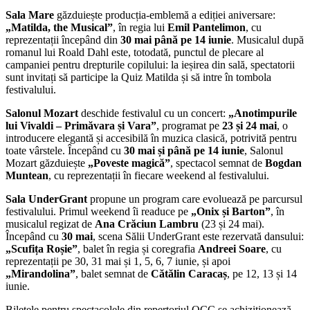
Sala Mare
găzduiește producția-emblemă a ediției aniversare:
„Matilda, the Musical”
, în regia lui
Emil Pantelimon
, cu
reprezentații începând din
30 mai până pe 14 iunie
. Musicalul după
romanul lui Roald Dahl este, totodată, punctul de plecare al
campaniei pentru drepturile copilului: la ieșirea din sală, spectatorii
sunt invitați să participe la Quiz Matilda și să intre în tombola
festivalului.
Salonul Mozart
deschide festivalul cu un concert:
„Anotimpurile
lui Vivaldi – Primăvara și Vara”
, programat pe
23 și 24 mai
, o
introducere elegantă și accesibilă în muzica clasică, potrivită pentru
toate vârstele. Începând cu
30 mai și până pe 14 iunie
, Salonul
Mozart găzduiește
„Poveste magică”
, spectacol semnat de
Bogdan
Muntean
, cu reprezentații în fiecare weekend al festivalului.
Sala UnderGrant
propune un program care evoluează pe parcursul
festivalului. Primul weekend îi readuce pe
„Onix și Barton”
, în
musicalul regizat de
Ana Crăciun Lambru
(23 și 24 mai).
Începând cu
30 mai
, scena Sălii UnderGrant este rezervată dansului:
„Scufița Roșie”
, balet în regia și coregrafia
Andreei Soare
, cu
reprezentații pe 30, 31 mai și 1, 5, 6, 7 iunie, și apoi
„Mirandolina”
, balet semnat de
Cătălin Caracaș
, pe 12, 13 și 14
iunie.
Biletele pentru spectacolele din repertoriul OCC se achiziționează