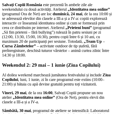
Salvați Copiii România
este prezentă în ambele zile ale
weekendului cu două activități. Atelierul
„Identitatea mea online”
(programul Ora de Net) are loc
duminică, 24 mai
, de la ora 10:00 și
se adresează elevilor din clasele a III-a și a IV-a: copiii explorează
interactiv ce înseamnă identitatea online și cum se formează prin
ceea ce distribuim pe internet. Atelierul
„Prieteni buni”
(programul
„Să fim prieteni – fără bullying”) rulează în patru sesiuni pe zi
(12:00, 13:30, 15:00, 16:30), pentru copii între 6 și 10 ani, cu
maximum 20 de participanți per sesiune. Totodată,
„Team Up
–
Cursa Zâmbetelor”
– activitate outdoor de tip ștafetă, fără
preînregistrare, deschisă tuturor vârstelor – animă curtea zilnic între
14:30 și 18:00.
Weekendul 2: 29 mai – 1 iunie (Ziua Copilului)
Al doilea weekend marchează jumătatea festivalului și include
Ziua
Copilului
, luni, 1 iunie, zi în care programul este extins (10:00–
21:00) și bătaia cu apă devine gratuită pentru toți vizitatorii.
Vineri, 29 mai
, de la ora
16:00
, Salvați Copiii propune un nou
atelier
„Identitatea mea online
”
(Ora de Net), pentru elevii din
clasele a III-a și a IV-a.
Sâmbătă, 30 mai
, programul de ateliere se intensifică: Laboratorul