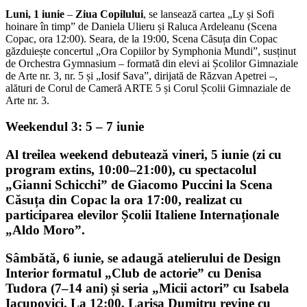
Luni, 1 iunie
–
Ziua Copilului
, se lansează cartea „Ly și Sofi
hoinare în timp” de Daniela Ulieru și Raluca Ardeleanu (Scena
Copac, ora 12:00). Seara, de la 19:00, Scena Căsuța din Copac
găzduiește concertul „Ora Copiilor by Symphonia Mundi”, susținut
de Orchestra Gymnasium – formată din elevi ai Școlilor Gimnaziale
de Arte nr. 3, nr. 5 și „Iosif Sava”, dirijată de Răzvan Apetrei –,
alături de Corul de Cameră ARTE 5 și Corul Școlii Gimnaziale de
Arte nr. 3.
Weekendul 3: 5 – 7 iunie
Al treilea weekend debutează
vineri, 5 iunie
(zi cu
program extins, 10:00–21:00), cu spectacolul
„
Gianni Schicchi
”
de Giacomo Puccini la Scena
Căsuța din Copac la ora 17:00, realizat cu
participarea elevilor Școlii Italiene Internaționale
„Aldo Moro”.
Sâmbătă, 6 iunie,
se adaugă atelierului de Design
Interior formatul „Club de actorie” cu Denisa
Tudora (7–14 ani) și seria „Micii actori” cu Isabela
Iacupovici. La
12:00
, Larisa Dumitru revine cu