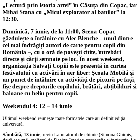
„Lectură prin istoria artei” în Căsuța din Copac, iar
Mihai Stana cu „Micul explorator al banilor” la
12:30.
Duminică, 7 iunie
, de la 11:00, Scena Copac
găzduiește o întâlnire cu
Alec Blenche
– unul dintre
cei mai îndrăgiți autori de carte pentru copii din
România –, cu o oră de povești citite, întrebări
directe și cărți semnate pe loc. În acest weekend,
organizația
Salvați Copiii
este prezentă în curtea
festivalului cu activări în aer liber:
Școala Mobilă
și
un punct de întâlnire cu activități de pictură pe față,
fișe despre drepturile copilului, brățări, abțibilduri și
baloane cu heliu pentru copii.
Weekendul 4: 12 – 14 iunie
Ultimul weekend reunește toate formatele care au definit ediția
aniversară.
Sâmbătă, 13 iunie
, revin Laboratorul de chimie (Simona Ghimiș,