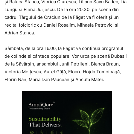
şi Raluca Stanca, Viorica Ciurescu, Liliana Savu Badea, Lia
Lungu şi Elena Jurjescu. De la ora 20.30, pe scena din
cadrul Târgului de Crăciun de la Făget va fi oferit şi un
recital folcloric cu Daniel Rosalim, Mihaela Petrovici şi
Adrian Stanca.
Sâmbătă, de la ora 16.00, la Făget va continua programul
de colinde şi cântece populare. Vor urca pe scenă Dubaşii
de la Săvârşin, ansamblul Junii Petrileni, Bianca Braun,
Victoria Meiţescu, Aurel Gâţă, Floare Hojda Tomoioagă,
Florin Nan, Maria Dan Păucean şi Ancuţa Matei.