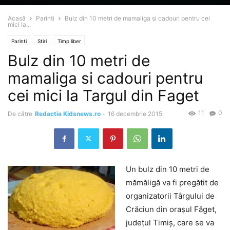
Acasă
Parinti
Bulz din 10 metri de mamaliga si cadouri pentru cei
mici la...
Parinti
Stiri
Timp liber
Bulz din 10 metri de
mamaliga si cadouri pentru
cei mici la Targul din Faget
11
0
De către
Redactia Kidsnews.ro
-
16 decembrie 2015
Un bulz din 10 metri de
mămăligă va fi pregătit de
organizatorii Târgului de
Crăciun din oraşul Făget,
judeţul Timiş, care se va