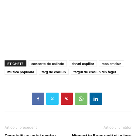
ETICHETE
concerte de colinde
daruri copiilor
mos craciun
muzica populara
targ de craciun
targul de craciun din faget
Articolul precedent
Articolul următor
Deputatii au votat pentru
Ninsori in Bucuresti si in tara