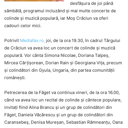
desfăşura de joi până
sâmbătă, programul incluzând şi mai multe concerte de
colinde şi muzică populară, iar Moş Crăciun va oferi
cadouri celor mici.
Potrivit
Mediafax.ro,
joi, de la ora 19.30, în cadrul Târgului
de Crăciun va avea loc un concert de colinde şi muzică
populară. Vor cânta Simona Nicolae, Doriana Talpeş,
Mircea Cărţişorean, Dorian Rain şi Georgiana Viţa, precum
şi colindători din Gyula, Ungaria, din partea comunităţii
româneşti.
Petrecerea de la Făget va continua vineri, de la ora 16.00,
când va avea loc un recital de colinde şi cântece populare,
invitaţi fiind Alina Brancu şi un grup de colindători din
Făget, Daniela Văcărescu şi un grup de colindători din
Caransebeş, Denisa Mureşan, Sebastian Rămneanţu, Oana