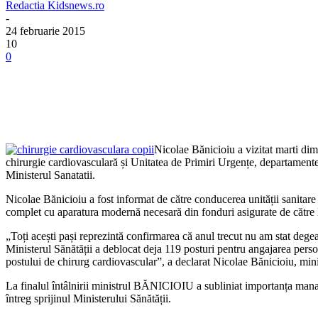
Redactia Kidsnews.ro
-
24 februarie 2015
10
0
Nicolae Bănicioiu a vizitat marti dim
chirurgie cardiovasculară și Unitatea de Primiri Urgențe, departamente af
Ministerul Sanatatii.
Nicolae Bănicioiu a fost informat de către conducerea unității sanitare 
complet cu aparatura modernă necesară din fonduri asigurate de către M
„Toți acești pași reprezintă confirmarea că anul trecut nu am stat dege
Ministerul Sănătății a deblocat deja 119 posturi pentru angajarea pers
postului de chirurg cardiovascular”, a declarat Nicolae Bănicioiu, minis
La finalul întâlnirii ministrul BĂNICIOIU a subliniat importanța manage
întreg sprijinul Ministerului Sănătății.