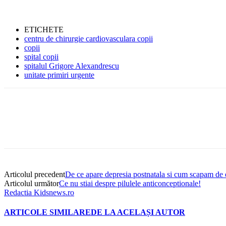
ETICHETE
centru de chirurgie cardiovasculara copii
copii
spital copii
spitalul Grigore Alexandrescu
unitate primiri urgente
Articolul precedent
De ce apare depresia postnatala si cum scapam de 
Articolul următor
Ce nu stiai despre pilulele anticonceptionale!
Redactia Kidsnews.ro
ARTICOLE SIMILARE
DE LA ACELAȘI AUTOR