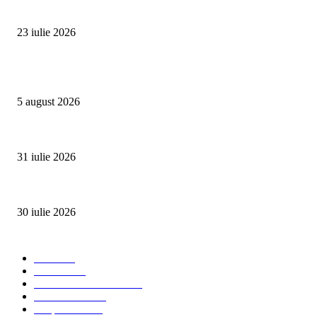
Proiectul Rețeaua Fetelor Neînfricate revine în 2026 și deschide înscrierile 
23 iulie 2026
Evenimente
Family Fest a început la NIBIRU: o vară care se trăiește în familie
5 august 2026
SUMMER WELL împlinește 15 ani. Festivalul care a transformat muzica înt
31 iulie 2026
Ministerul Muncii și UNICEF au lansat platforma națională e-Learning HUB 
30 iulie 2026
Categorii Populare
Stiri
2703
Parinti
2065
Sanatate & Nutritie
1665
Concursuri
1565
Timp liber
1060