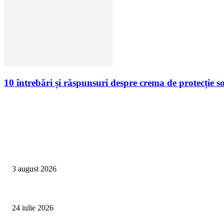
10 întrebări și răspunsuri despre crema de protecție s
Campanii
Asociația SAMAS celebrează Săptămâna Mondială a Alăptării cu o nouă luc
3 august 2026
Un vârf de 4.478 de metri din Alpi devine simbolul luptei împotriva trafic
24 iulie 2026