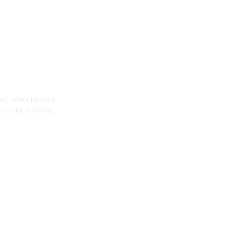
i, viitori părinți și
nt viața de familie,