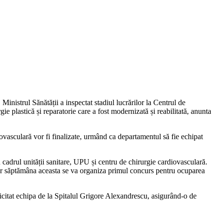
nistrul Sănătății a inspectat stadiul lucrărilor la Centrul de
ie plastică și reparatorie care a fost modernizată și reabilitată, anunta
diovasculară vor fi finalizate, urmând ca departamentul să fie echipat
 cadrul unității sanitare, UPU și centru de chirurgie cardiovasculară.
hiar săptămâna aceasta se va organiza primul concurs pentru ocuparea
licitat echipa de la Spitalul Grigore Alexandrescu, asigurând-o de