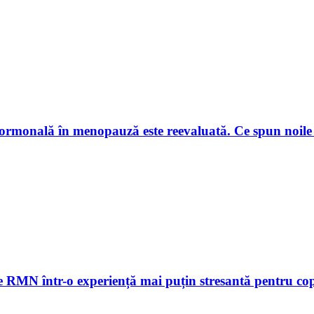
hormonală în menopauză este reevaluată. Ce spun noile
le RMN într-o experiență mai puțin stresantă pentru cop