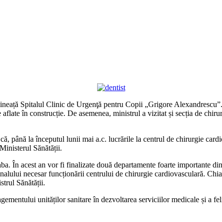
ineață Spitalul Clinic de Urgenţă pentru Copii „Grigore Alexandrescu”. Mi
late în construcție. De asemenea, ministrul a vizitat și secția de chirurg
că, până la începutul lunii mai a.c. lucrările la centrul de chirurgie car
inisterul Sănătății.
aba. În acest an vor fi finalizate două departamente foarte importante din
onalului necesar funcționării centrului de chirurgie cardiovasculară. C
trul Sănătății.
mentului unităților sanitare în dezvoltarea serviciilor medicale și a fe