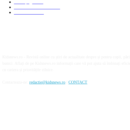
Homepage
1019
Mom & Kid Monden
714
International
660
Despre noi
Kidsnews.ro - Revistă online cu știri de actualitate despre și pentru copii, părinț
bunici. Aflați de pe Kidsnews.ro informații care vă pot ajuta să îmbinați eficie
cu cariera și prioritățile zilnice.
Contacteaza-ne:
redactie@kidsnews.ro
|
CONTACT
SOCIAL MEDIA