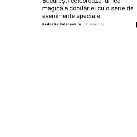
București celebrează lumea
magică a copilăriei cu o serie de
evenimente speciale
Redactia Kidsnews.ro
-
31 mai 2022