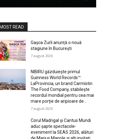
MOST READ
Gașca Zurli anunță o nouă
stagiune în București
7 august 2026
NIBIRU găzduiește primul
Guinness World Records™️:
LaProvincia, un brand Carmistin
The Food Company, stabilește
recordul mondial pentru cea mai
mare porție de aripioare de...
7 august 2026
Corul Madrigal și Cantus Mundi
aduc șapte spectacole-
eveniment la SEAS 2026, alături
de Marius Manole și alți invitați