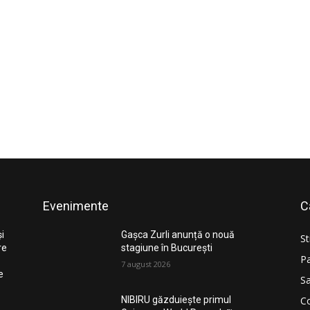
Evenimente
C
și
Gașca Zurli anunță o nouă
St
re
stagiune în București
Pa
7 august 2026
e
Sa
Co
NIBIRU găzduiește primul