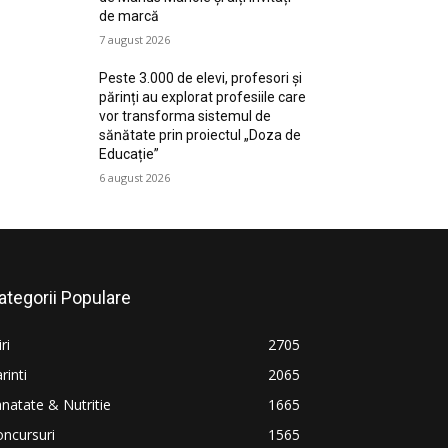
de marcă
7 august 2026
Peste 3.000 de elevi, profesori și
părinți au explorat profesiile care
vor transforma sistemul de
sănătate prin proiectul „Doza de
Educație”
6 august 2026
ategorii Populare
iri
2705
rinti
2065
natate & Nutritie
1665
ncursuri
1565