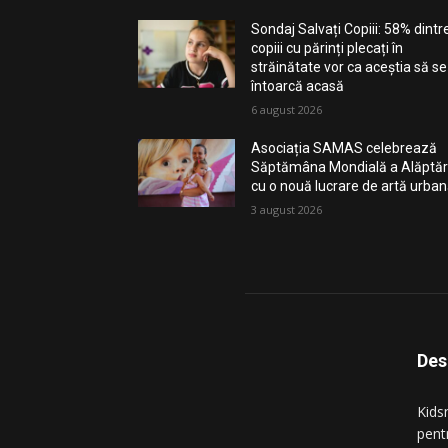
Sondaj Salvați Copiii: 58% dintr
copiii cu părinți plecați în
străinătate vor ca aceștia să se
întoarcă acasă
6 august 2026
Asociația SAMAS celebrează
Săptămâna Mondială a Alăptări
cu o nouă lucrare de artă urba
3 august 2026
Des
Kidsn
pentr