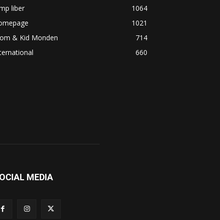
mp liber
1064
omepage
1021
om & Kid Monden
714
ternational
660
OCIAL MEDIA