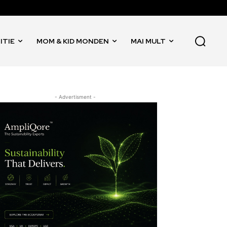
ITIE
MOM & KID MONDEN
MAI MULT
- Advertisment -