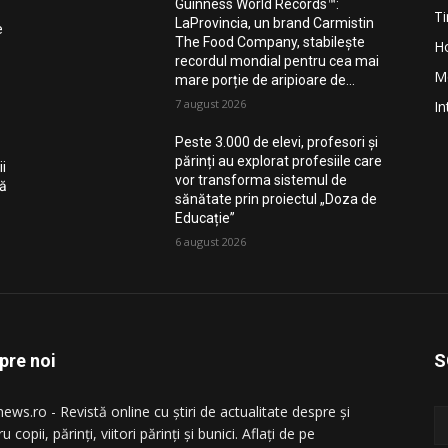
Guinness World Records™️:
Ti
LaProvincia, un brand Carmistin
e
The Food Company, stabilește
H
recordul mondial pentru cea mai
M
mare porție de aripioare de...
7 august 2026
In
Peste 3.000 de elevi, profesori și
părinți au explorat profesiile care
i
vor transforma sistemul de
nă
sănătate prin proiectul „Doza de
Educație”
6 august 2026
pre noi
S
ews.ro - Revistă online cu știri de actualitate despre și
u copii, părinți, viitori părinți și bunici. Aflați de pe