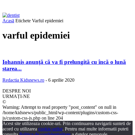
Acasă
Etichete
Varful epidemiei
varful epidemiei
Iohannis anunţă că va fi prelungită cu încă o lună
starea...
Redactia Kidsnews.ro
-
6 aprilie 2020
DESPRE NOI
URMAȚI-NE
©
Warning: Attempt to read property "post_content" on null in
/home/kidsnews/public_html/wp-content/plugins/custom-css-
js/custom-css-js.php on line 204
Acest site utilizeaza cookie-uri. Prin continuarea navigarii sunteti de
acord cu utilizarea
cookie-urilor
. Pentru mai multe informatii puteti
consulta
Politica de confidentialitate
a datelor personale.