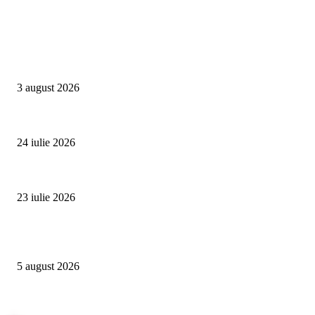
Campanii
Asociația SAMAS celebrează Săptămâna Mondială a Alăptării cu o nouă luc
3 august 2026
Un vârf de 4.478 de metri din Alpi devine simbolul luptei împotriva trafic
24 iulie 2026
Proiectul Rețeaua Fetelor Neînfricate revine în 2026 și deschide înscrierile 
23 iulie 2026
Evenimente
Family Fest a început la NIBIRU: o vară care se trăiește în familie
5 august 2026
SUMMER WELL împlinește 15 ani. Festivalul care a transformat muzica înt