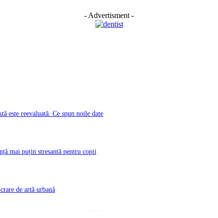
- Advertisment -
ă este reevaluată. Ce spun noile date
nță mai puțin stresantă pentru copii
rare de artă urbană