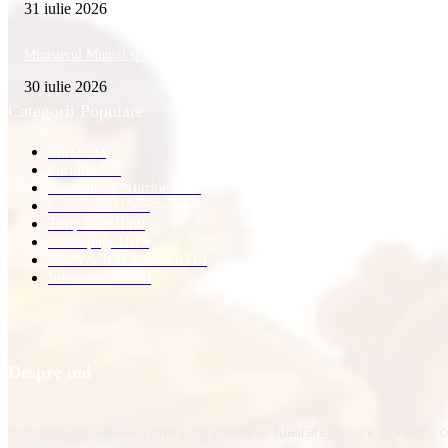
31 iulie 2026
Ministerul Muncii și UNICEF au lansat platforma națională e-Learning HUB 
30 iulie 2026
Categorii Populare
Stiri
2703
Parinti
2065
Sanatate & Nutritie
1665
Concursuri
1565
Timp liber
1060
Homepage
1019
Mom & Kid Monden
714
International
660
Despre noi
Kidsnews.ro - Revistă online cu știri de actualitate despre și pentru copi