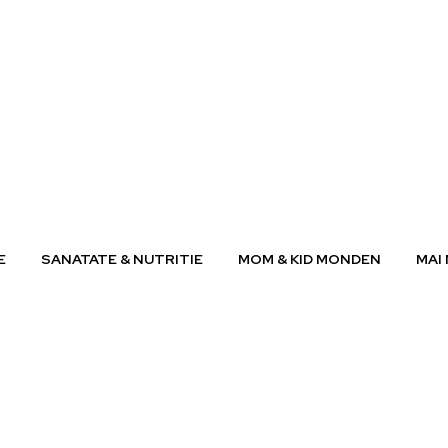
E
SANATATE & NUTRITIE
MOM & KID MONDEN
MAI