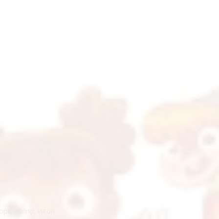
pentru formarea profesioniștilor din asistența socială
i, părinți, viitori