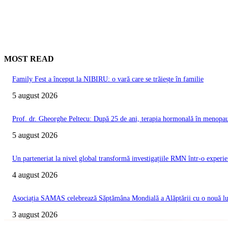
MOST READ
Family Fest a început la NIBIRU: o vară care se trăiește în familie
5 august 2026
Prof. dr. Gheorghe Peltecu: După 25 de ani, terapia hormonală în menopauz
5 august 2026
Un parteneriat la nivel global transformă investigațiile RMN într-o experie
4 august 2026
Asociația SAMAS celebrează Săptămâna Mondială a Alăptării cu o nouă luc
3 august 2026