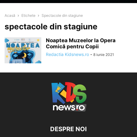
Acasă
Etichete
Spectacole din stagiune
spectacole din stagiune
Noaptea Muzeelor la Opera
Comică pentru Copii
Redactia Kidsnews.ro
-
8 iunie 2021
DESPRE NOI