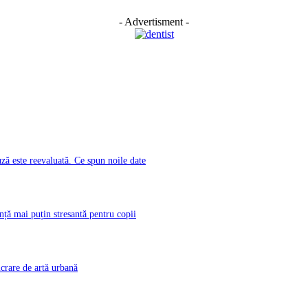
- Advertisment -
ă este reevaluată. Ce spun noile date
nță mai puțin stresantă pentru copii
rare de artă urbană