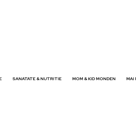
E
SANATATE & NUTRITIE
MOM & KID MONDEN
MAI