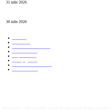
31 iulie 2026
Ministerul Muncii și UNICEF au lansat platforma națională e-Learning HUB 
30 iulie 2026
Categorii Populare
Stiri
2703
Parinti
2065
Sanatate & Nutritie
1665
Concursuri
1565
Timp liber
1060
Homepage
1019
Mom & Kid Monden
714
International
660
Despre noi
Kidsnews.ro - Revistă online cu știri de actualitate despre și pentru copi