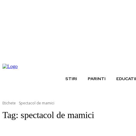
vineri, august 7, 2026
STIRI
PARINTI
EDUCATI
Etichete
Spectacol de mamici
Tag:
spectacol de mamici