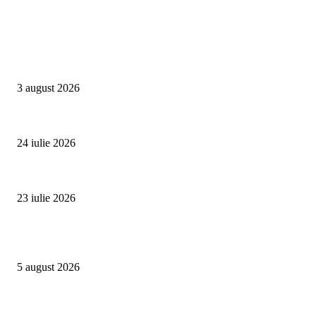
Campanii
Asociația SAMAS celebrează Săptămâna Mondială a Alăptării cu o nouă luc
3 august 2026
Un vârf de 4.478 de metri din Alpi devine simbolul luptei împotriva trafic
24 iulie 2026
Proiectul Rețeaua Fetelor Neînfricate revine în 2026 și deschide înscrierile 
23 iulie 2026
Evenimente
Family Fest a început la NIBIRU: o vară care se trăiește în familie
5 august 2026
SUMMER WELL împlinește 15 ani. Festivalul care a transformat muzica înt