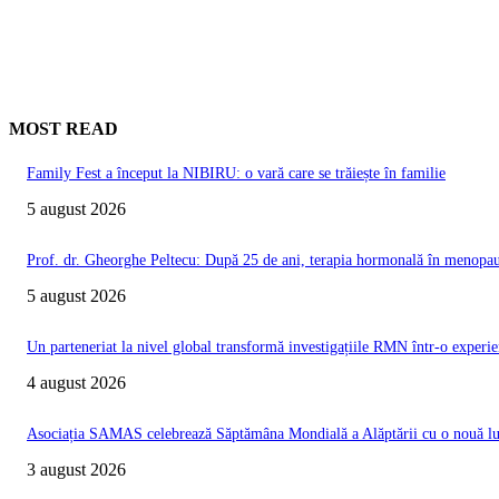
MOST READ
Family Fest a început la NIBIRU: o vară care se trăiește în familie
5 august 2026
Prof. dr. Gheorghe Peltecu: După 25 de ani, terapia hormonală în menopauz
5 august 2026
Un parteneriat la nivel global transformă investigațiile RMN într-o experie
4 august 2026
Asociația SAMAS celebrează Săptămâna Mondială a Alăptării cu o nouă luc
3 august 2026