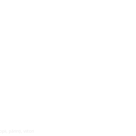
pentru formarea profesioniștilor din asistența socială
i, părinți, viitori