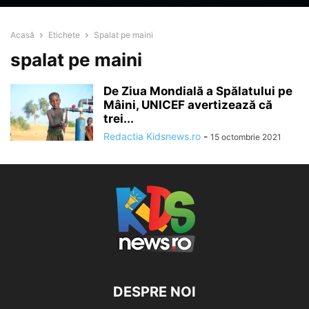
Acasă
Etichete
Spalat pe maini
spalat pe maini
De Ziua Mondială a Spălatului pe
Mâini, UNICEF avertizează că
trei...
Redactia Kidsnews.ro
-
15 octombrie 2021
DESPRE NOI