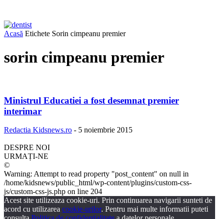
Acasă
Etichete
Sorin cimpeanu premier
sorin cimpeanu premier
Ministrul Educatiei a fost desemnat premier
interimar
Redactia Kidsnews.ro
-
5 noiembrie 2015
DESPRE NOI
URMAȚI-NE
©
Warning: Attempt to read property "post_content" on null in
/home/kidsnews/public_html/wp-content/plugins/custom-css-
js/custom-css-js.php on line 204
Acest site utilizeaza cookie-uri. Prin continuarea navigarii sunteti de
acord cu utilizarea
cookie-urilor
. Pentru mai multe informatii puteti
consulta
Politica de confidentialitate
a datelor personale.