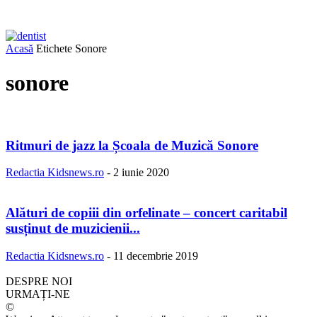
Acasă
Etichete
Sonore
sonore
Ritmuri de jazz la Școala de Muzică Sonore
Redactia Kidsnews.ro
-
2 iunie 2020
Alături de copiii din orfelinate – concert caritabil
susținut de muzicienii...
Redactia Kidsnews.ro
-
11 decembrie 2019
DESPRE NOI
URMAȚI-NE
©