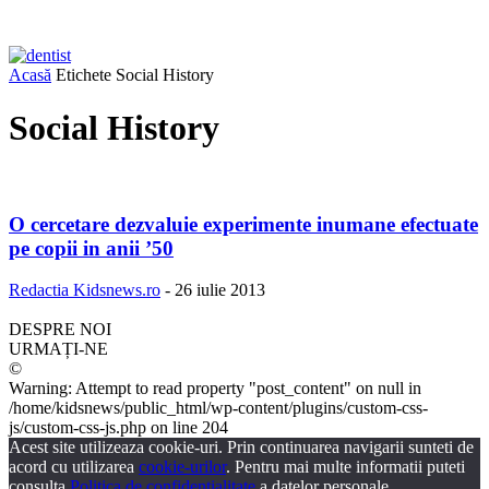
Acasă
Etichete
Social History
Social History
O cercetare dezvaluie experimente inumane efectuate
pe copii in anii ’50
Redactia Kidsnews.ro
-
26 iulie 2013
DESPRE NOI
URMAȚI-NE
©
Warning: Attempt to read property "post_content" on null in
/home/kidsnews/public_html/wp-content/plugins/custom-css-
js/custom-css-js.php on line 204
Acest site utilizeaza cookie-uri. Prin continuarea navigarii sunteti de
acord cu utilizarea
cookie-urilor
. Pentru mai multe informatii puteti
consulta
Politica de confidentialitate
a datelor personale.