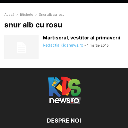
Acasă
Etichete
Snur alb cu rosu
snur alb cu rosu
Martisorul, vestitor al primaverii
Redactia Kidsnews.ro
-
1 martie 2015
DESPRE NOI