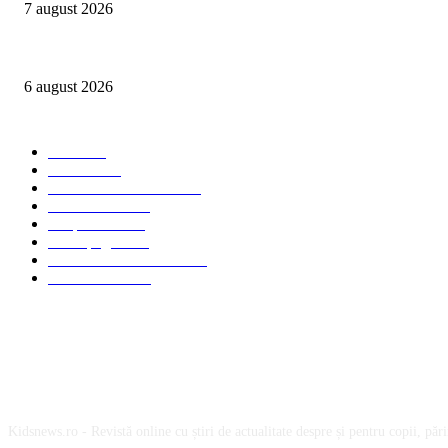
7 august 2026
Peste 3.000 de elevi, profesori și părinți au explorat profesiile care vor t
6 august 2026
Categorii Populare
Stiri
2705
Parinti
2065
Sanatate & Nutritie
1665
Concursuri
1565
Timp liber
1064
Homepage
1021
Mom & Kid Monden
714
International
660
Despre noi
Kidsnews.ro - Revistă online cu știri de actualitate despre și pentru copii, părinț