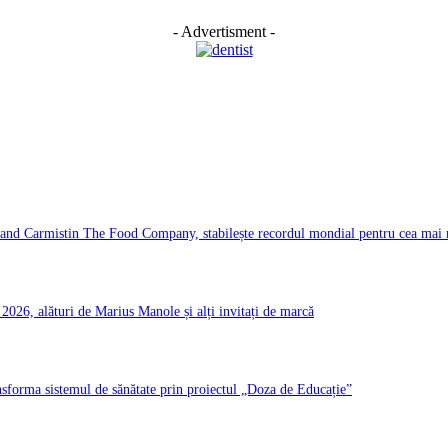
- Advertisment -
d Carmistin The Food Company, stabilește recordul mondial pentru cea mai ma
026, alături de Marius Manole și alți invitați de marcă
ransforma sistemul de sănătate prin proiectul „Doza de Educație”