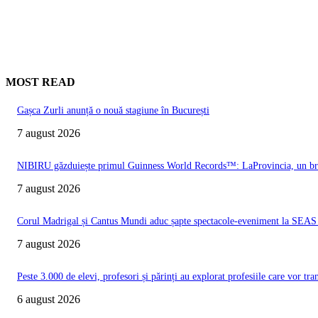
MOST READ
Gașca Zurli anunță o nouă stagiune în București
7 august 2026
NIBIRU găzduiește primul Guinness World Records™️: LaProvincia, un bran
7 august 2026
Corul Madrigal și Cantus Mundi aduc șapte spectacole-eveniment la SEAS 2
7 august 2026
Peste 3.000 de elevi, profesori și părinți au explorat profesiile care vor t
6 august 2026