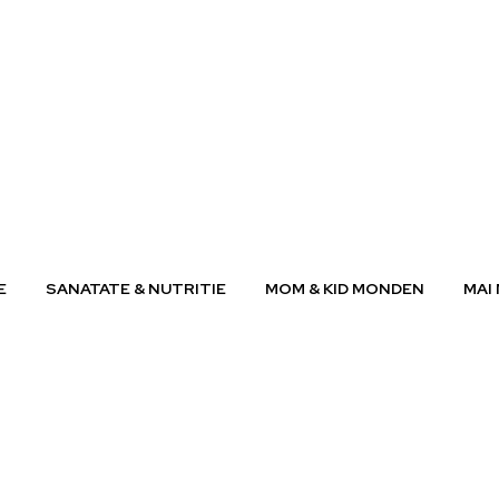
E
SANATATE & NUTRITIE
MOM & KID MONDEN
MAI