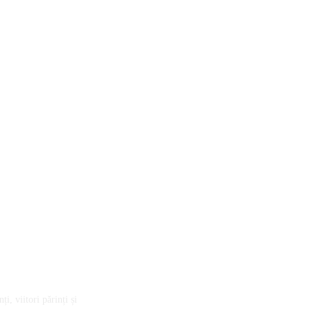
ransforma sistemul de sănătate prin proiectul „Doza de Educație”
i, viitori părinți și