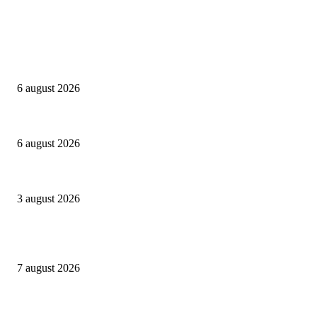
Campanii
Peste 3.000 de elevi, profesori și părinți au explorat profesiile care vor t
6 august 2026
Sondaj Salvați Copiii: 58% dintre copiii cu părinți plecați în străinătate vor
6 august 2026
Asociația SAMAS celebrează Săptămâna Mondială a Alăptării cu o nouă luc
3 august 2026
Evenimente
Gașca Zurli anunță o nouă stagiune în București
7 august 2026
NIBIRU găzduiește primul Guinness World Records™️: LaProvincia, un bran