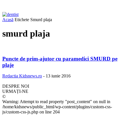
Acasă
Etichete
Smurd plaja
smurd plaja
Puncte de prim-ajutor cu paramedici SMURD pe
plaje
Redactia Kidsnews.ro
-
13 iunie 2016
DESPRE NOI
URMAȚI-NE
©
Warning: Attempt to read property "post_content" on null in
/home/kidsnews/public_html/wp-content/plugins/custom-css-
js/custom-css-js.php on line 204