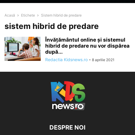
Acasă
Etichete
Sistem hibrid de predare
sistem hibrid de predare
Învăţământul online şi sistemul
hibrid de predare nu vor dispărea
după...
Redactia Kidsnews.ro
-
8 aprilie 2021
DESPRE NOI