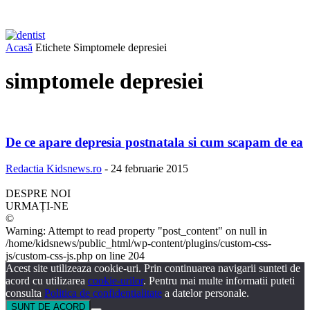
Acasă
Etichete
Simptomele depresiei
simptomele depresiei
De ce apare depresia postnatala si cum scapam de ea
Redactia Kidsnews.ro
-
24 februarie 2015
DESPRE NOI
URMAȚI-NE
©
Warning: Attempt to read property "post_content" on null in
/home/kidsnews/public_html/wp-content/plugins/custom-css-
js/custom-css-js.php on line 204
Acest site utilizeaza cookie-uri. Prin continuarea navigarii sunteti de
acord cu utilizarea
cookie-urilor
. Pentru mai multe informatii puteti
consulta
Politica de confidentialitate
a datelor personale.
SUNT DE ACORD