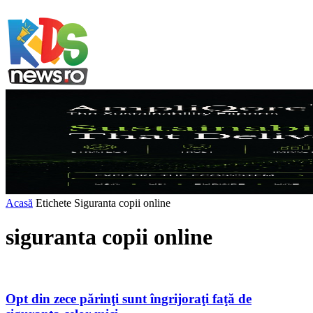
Acasă
Etichete
Siguranta copii online
siguranta copii online
Opt din zece părinţi sunt îngrijoraţi faţă de