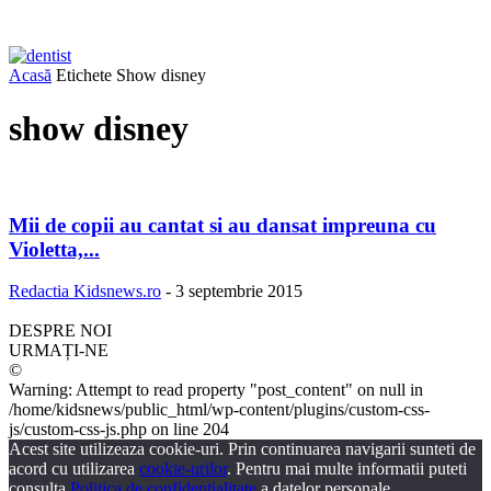
Acasă
Etichete
Show disney
show disney
Mii de copii au cantat si au dansat impreuna cu
Violetta,...
Redactia Kidsnews.ro
-
3 septembrie 2015
DESPRE NOI
URMAȚI-NE
©
Warning: Attempt to read property "post_content" on null in
/home/kidsnews/public_html/wp-content/plugins/custom-css-
js/custom-css-js.php on line 204
Acest site utilizeaza cookie-uri. Prin continuarea navigarii sunteti de
acord cu utilizarea
cookie-urilor
. Pentru mai multe informatii puteti
consulta
Politica de confidentialitate
a datelor personale.