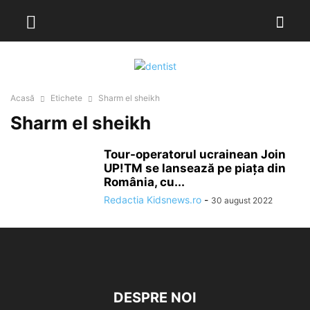
Acasă
Etichete
Sharm el sheikh
Sharm el sheikh
Tour-operatorul ucrainean Join
UP!TM se lansează pe piața din
România, cu...
Redactia Kidsnews.ro
-
30 august 2022
DESPRE NOI