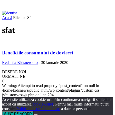
Acasă
Etichete
Sfat
sfat
Beneficiile consumului de dovlecei
Redactia Kidsnews.ro
-
30 ianuarie 2020
DESPRE NOI
URMAȚI-NE
©
Warning: Attempt to read property "post_content" on null in
/home/kidsnews/public_html/wp-content/plugins/custom-css-
js/custom-css-js.php on line 204
Acest site utilizeaza cookie-uri. Prin continuarea navigarii sunteti de
acord cu utilizarea
cookie-urilor
. Pentru mai multe informatii puteti
consulta
Politica de confidentialitate
a datelor personale.
SUNT DE ACORD