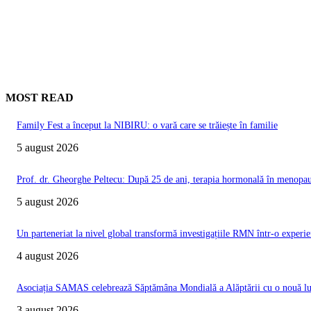
MOST READ
Family Fest a început la NIBIRU: o vară care se trăiește în familie
5 august 2026
Prof. dr. Gheorghe Peltecu: După 25 de ani, terapia hormonală în menopauz
5 august 2026
Un parteneriat la nivel global transformă investigațiile RMN într-o experie
4 august 2026
Asociația SAMAS celebrează Săptămâna Mondială a Alăptării cu o nouă luc
3 august 2026