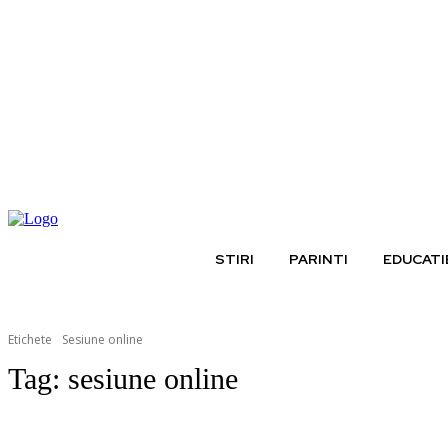
joi, august 6, 2026
STIRI
PARINTI
EDUCATI
Etichete
Sesiune online
Tag:
sesiune online