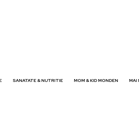
E
SANATATE & NUTRITIE
MOM & KID MONDEN
MAI