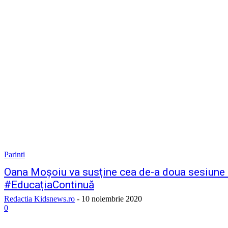
Parinti
Oana Moșoiu va susține cea de-a doua sesiune o
#EducațiaContinuă
Redactia Kidsnews.ro
-
10 noiembrie 2020
0