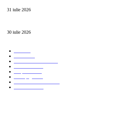
SUMMER WELL împlinește 15 ani. Festivalul care a transformat muzica înt
31 iulie 2026
Ministerul Muncii și UNICEF au lansat platforma națională e-Learning HUB 
30 iulie 2026
Categorii Populare
Stiri
2703
Parinti
2065
Sanatate & Nutritie
1665
Concursuri
1565
Timp liber
1060
Homepage
1019
Mom & Kid Monden
714
International
660
Despre noi