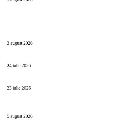
Campanii
Asociația SAMAS celebrează Săptămâna Mondială a Alăptării cu o nouă luc
3 august 2026
Un vârf de 4.478 de metri din Alpi devine simbolul luptei împotriva trafic
24 iulie 2026
Proiectul Rețeaua Fetelor Neînfricate revine în 2026 și deschide înscrierile 
23 iulie 2026
Evenimente
Family Fest a început la NIBIRU: o vară care se trăiește în familie
5 august 2026