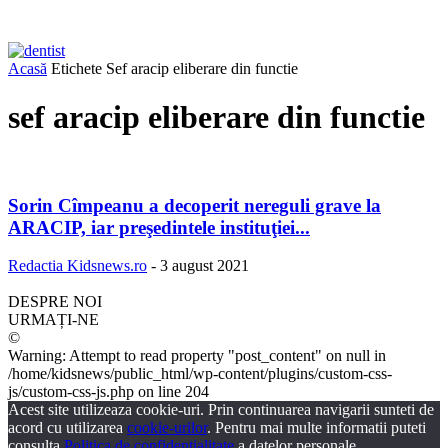
Acasă
Etichete
Sef aracip eliberare din functie
sef aracip eliberare din functie
Sorin Cîmpeanu a decoperit nereguli grave la
ARACIP, iar preşedintele instituţiei...
Redactia Kidsnews.ro
-
3 august 2021
DESPRE NOI
URMAȚI-NE
©
Warning: Attempt to read property "post_content" on null in
/home/kidsnews/public_html/wp-content/plugins/custom-css-
js/custom-css-js.php on line 204
Acest site utilizeaza cookie-uri. Prin continuarea navigarii sunteti de
acord cu utilizarea
cookie-urilor
. Pentru mai multe informatii puteti
consulta
Politica de confidentialitate
a datelor personale.