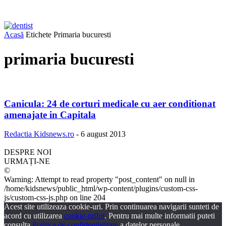
Acasă
Etichete
Primaria bucuresti
primaria bucuresti
Canicula: 24 de corturi medicale cu aer conditionat
amenajate in Capitala
Redactia Kidsnews.ro
-
6 august 2013
DESPRE NOI
URMAȚI-NE
©
Warning: Attempt to read property "post_content" on null in
/home/kidsnews/public_html/wp-content/plugins/custom-css-
js/custom-css-js.php on line 204
Acest site utilizeaza cookie-uri. Prin continuarea navigarii sunteti de
acord cu utilizarea
cookie-urilor
. Pentru mai multe informatii puteti
consulta
Politica de confidentialitate
a datelor personale.