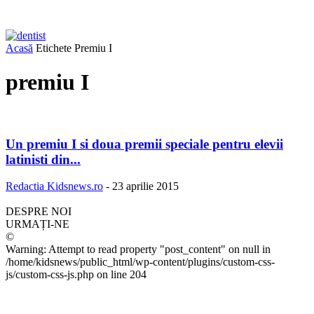
Acasă
Etichete
Premiu I
premiu I
Un premiu I si doua premii speciale pentru elevii
latinisti din...
Redactia Kidsnews.ro
-
23 aprilie 2015
DESPRE NOI
URMAȚI-NE
©
Warning: Attempt to read property "post_content" on null in
/home/kidsnews/public_html/wp-content/plugins/custom-css-
js/custom-css-js.php on line 204