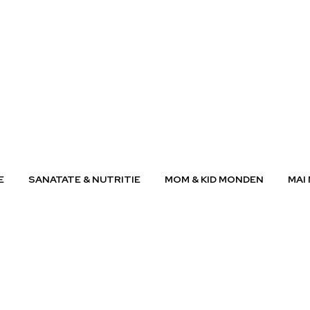
E
SANATATE & NUTRITIE
MOM & KID MONDEN
MAI