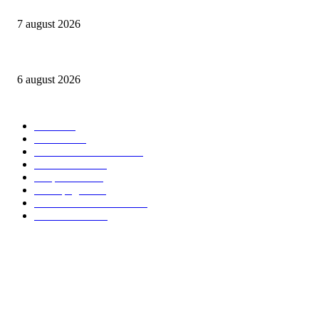
NIBIRU găzduiește primul Guinness World Records™️: LaProvincia, un bran
7 august 2026
Peste 3.000 de elevi, profesori și părinți au explorat profesiile care vor t
6 august 2026
Categorii Populare
Stiri
2705
Parinti
2065
Sanatate & Nutritie
1665
Concursuri
1565
Timp liber
1064
Homepage
1021
Mom & Kid Monden
714
International
660
Despre noi