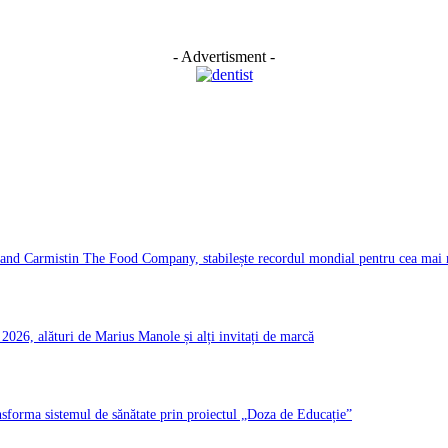
- Advertisment -
d Carmistin The Food Company, stabilește recordul mondial pentru cea mai ma
026, alături de Marius Manole și alți invitați de marcă
ransforma sistemul de sănătate prin proiectul „Doza de Educație”