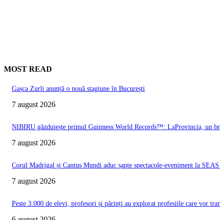
MOST READ
Gașca Zurli anunță o nouă stagiune în București
7 august 2026
NIBIRU găzduiește primul Guinness World Records™️: LaProvincia, un bran
7 august 2026
Corul Madrigal și Cantus Mundi aduc șapte spectacole-eveniment la SEAS 2
7 august 2026
Peste 3.000 de elevi, profesori și părinți au explorat profesiile care vor t
6 august 2026