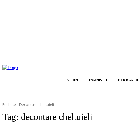
sâmbătă, august 8, 2026
STIRI
PARINTI
EDUCATI
Etichete
Decontare cheltuieli
Tag:
decontare cheltuieli