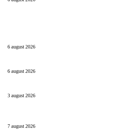
Campanii
Peste 3.000 de elevi, profesori și părinți au explorat profesiile care vor t
6 august 2026
Sondaj Salvați Copiii: 58% dintre copiii cu părinți plecați în străinătate vor
6 august 2026
Asociația SAMAS celebrează Săptămâna Mondială a Alăptării cu o nouă luc
3 august 2026
Evenimente
Gașca Zurli anunță o nouă stagiune în București
7 august 2026