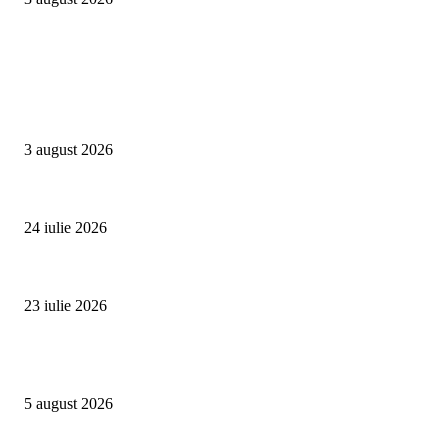
Campanii
Asociația SAMAS celebrează Săptămâna Mondială a Alăptării cu o nouă luc
3 august 2026
Un vârf de 4.478 de metri din Alpi devine simbolul luptei împotriva trafic
24 iulie 2026
Proiectul Rețeaua Fetelor Neînfricate revine în 2026 și deschide înscrierile 
23 iulie 2026
Evenimente
Family Fest a început la NIBIRU: o vară care se trăiește în familie
5 august 2026