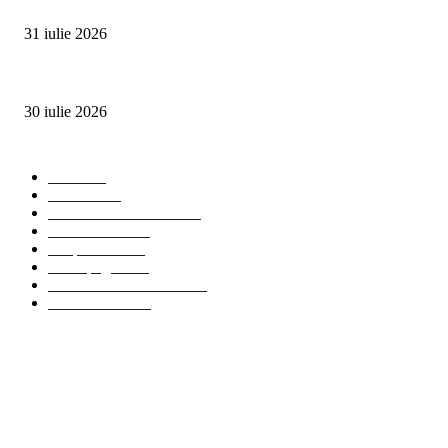
SUMMER WELL împlinește 15 ani. Festivalul care a transformat muzica înt
31 iulie 2026
Ministerul Muncii și UNICEF au lansat platforma națională e-Learning HUB 
30 iulie 2026
Categorii Populare
Stiri
2703
Parinti
2065
Sanatate & Nutritie
1665
Concursuri
1565
Timp liber
1060
Homepage
1019
Mom & Kid Monden
714
International
660
Despre noi