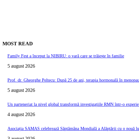
MOST READ
Family Fest a început la NIBIRU: o vară care se trăiește în familie
5 august 2026
Prof. dr. Gheorghe Peltecu: După 25 de ani, terapia hormonală în menopauz
5 august 2026
Un parteneriat la nivel global transformă investigațiile RMN într-o experie
4 august 2026
Asociația SAMAS celebrează Săptămâna Mondială a Alăptării cu o nouă luc
3 august 2026