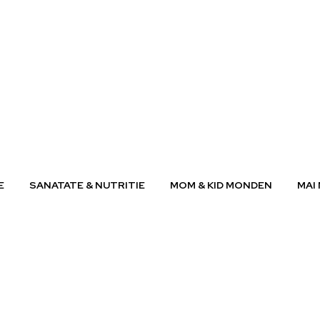
E
SANATATE & NUTRITIE
MOM & KID MONDEN
MAI