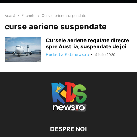
Acasă
Etichete
Curse aeriene suspendate
curse aeriene suspendate
Cursele aeriene regulate directe
spre Austria, suspendate de joi
Redactia Kidsnews.ro
-
14 iulie 2020
DESPRE NOI