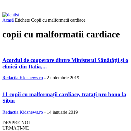
Acasă
Etichete
Copii cu malformatii cardiace
copii cu malformatii cardiace
Acordul de cooperare dintre Ministerul Sănătăţii şi o
clinică din Italia,...
Redactia Kidsnews.ro
-
2 noiembrie 2019
11 copii cu malformații cardiace, tratați pro bono la
Sibiu
Redactia Kidsnews.ro
-
14 ianuarie 2019
DESPRE NOI
URMAȚI-NE