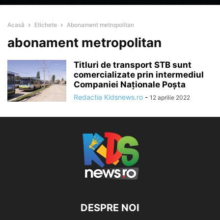
Acasă
Etichete
Abonament metropolitan
abonament metropolitan
Titluri de transport STB sunt
comercializate prin intermediul
Companiei Naționale Poșta
Redactia Kidsnews.ro
-
12 aprilie 2022
DESPRE NOI