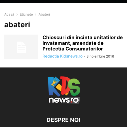
Acasă
Etichete
Abateri
abateri
Chioscuri din incinta unitatilor de
invatamant, amendate de
Protectia Consumatorilor
Redactia Kidsnews.ro
-
3 noiembrie 2016
DESPRE NOI