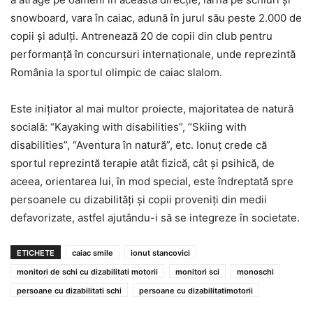
snowboard, vara în caiac, adună în jurul său peste 2.000 de
copii și adulți. Antrenează 20 de copii din club pentru
performanță în concursuri internaționale, unde reprezintă
România la sportul olimpic de caiac slalom.
Este inițiator al mai multor proiecte, majoritatea de natură
socială: “Kayaking with disabilities”, “Skiing with
disabilities”, “Aventura în natură”, etc. Ionuț crede că
sportul reprezintă terapie atât fizică, cât și psihică, de
aceea, orientarea lui, în mod special, este îndreptată spre
persoanele cu dizabilități și copii proveniți din medii
defavorizate, astfel ajutându-i să se integreze în societate.
ETICHETE
caiac smile
ionut stancovici
monitori de schi cu dizabilitati motorii
monitori sci
monoschi
persoane cu dizabilitati schi
persoane cu dizabilitatimotorii