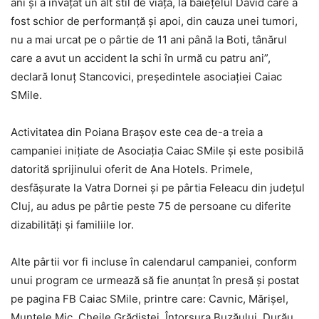
ani și a învățat un alt stil de viață, la băiețelul David care a
fost schior de performanță și apoi, din cauza unei tumori,
nu a mai urcat pe o pârtie de 11 ani până la Boti, tânărul
care a avut un accident la schi în urmă cu patru ani”,
declară Ionuț Stancovici, președintele asociației Caiac
SMile.
Activitatea din Poiana Brașov este cea de-a treia a
campaniei inițiate de Asociația Caiac SMile și este posibilă
datorită sprijinului oferit de Ana Hotels. Primele,
desfășurate la Vatra Dornei și pe pârtia Feleacu din județul
Cluj, au adus pe pârtie peste 75 de persoane cu diferite
dizabilități și familiile lor.
Alte pârtii vor fi incluse în calendarul campaniei, conform
unui program ce urmează să fie anunțat în presă și postat
pe pagina FB Caiac SMile, printre care: Cavnic, Mărișel,
Muntele Mic, Cheile Grădiștei, Întorsura Buzăului, Durău,