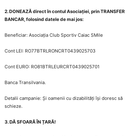
2. DONEAZĂ direct în contul Asociației, prin TRANSFER
BANCAR, folosind datele de mai jos:
Beneficiar: Asociația Club Sportiv Caiac SMile
Cont LEI: RO77BTRLRONCRT0439025703
Cont EURO: RO81BTRLEURCRT0439025701
Banca Transilvania.
Detalii campanie: Și oamenii cu dizabilități își doresc să
schieze.
3. DĂ SFOARĂ ÎN ȚARĂ!