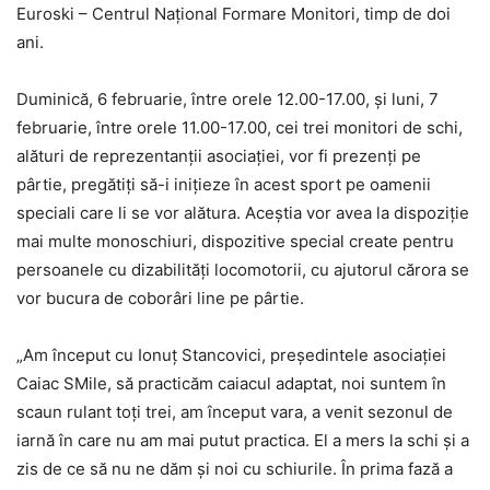
Euroski – Centrul Național Formare Monitori, timp de doi
ani.
Duminică, 6 februarie, între orele 12.00-17.00, și luni, 7
februarie, între orele 11.00-17.00, cei trei monitori de schi,
alături de reprezentanții asociației, vor fi prezenți pe
pârtie, pregătiți să-i inițieze în acest sport pe oamenii
speciali care li se vor alătura. Aceștia vor avea la dispoziție
mai multe monoschiuri, dispozitive special create pentru
persoanele cu dizabilități locomotorii, cu ajutorul cărora se
vor bucura de coborâri line pe pârtie.
„Am început cu Ionuț Stancovici, președintele asociației
Caiac SMile, să practicăm caiacul adaptat, noi suntem în
scaun rulant toți trei, am început vara, a venit sezonul de
iarnă în care nu am mai putut practica. El a mers la schi și a
zis de ce să nu ne dăm și noi cu schiurile. În prima fază a