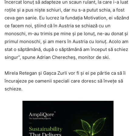
încercat Ionuț să adapteze un scaun rulant, la care i-a luat
roțile și a pus niște schiuri, dar nu s-a putut schia, a fost
ceva gen sanie. Eu lucrez la fundația Motivation, ei văzând
ce facem noi, știind că în Austria se schiază cu un
monoschi, m-au trimis pe mine și pe Ionuț, ne-au donat și
primul monoschi, și am mers în Austria cu Ionuț. Acolo am
stat o săptămână, după o săptămână am început să schiez
singur”, spune Adrian Cherecheș, monitor de ski.
Mirela Retegan și Gașca Zurli vor fi și ei pe pârtie ca să îi
încurajeze pe oamenii speciali care doresc să învețe să
schieze.