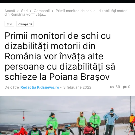
Acasă
Stiri
Campanii
Primii monitori de schi cu dizabilități motorii
din România vor învăța...
Stiri
Campanii
Primii monitori de schi cu
dizabilități motorii din
România vor învăța alte
persoane cu dizabilități să
schieze la Poiana Brașov
39
0
De către
Redactia Kidsnews.ro
-
3 februarie 2022