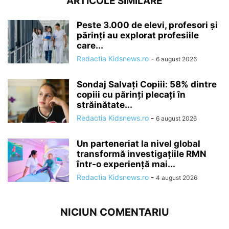
ARTICOLE SIMILARE
Peste 3.000 de elevi, profesori și
părinți au explorat profesiile
care...
Redactia Kidsnews.ro
-
6 august 2026
Sondaj Salvați Copiii: 58% dintre
copiii cu părinți plecați în
străinătate...
Redactia Kidsnews.ro
-
6 august 2026
Un parteneriat la nivel global
transformă investigațiile RMN
într-o experiență mai...
Redactia Kidsnews.ro
-
4 august 2026
NICIUN COMENTARIU