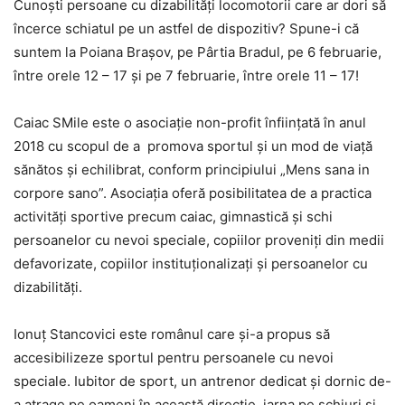
Cunoști persoane cu dizabilități locomotorii care ar dori să
încerce schiatul pe un astfel de dispozitiv? Spune-i că
suntem la Poiana Brașov, pe Pârtia Bradul, pe 6 februarie,
între orele 12 – 17 și pe 7 februarie, între orele 11 – 17!
Caiac SMile este o asociație non-profit înființată în anul
2018 cu scopul de a promova sportul şi un mod de viaţă
sănătos și echilibrat, conform principiului „Mens sana in
corpore sano”. Asociația oferă posibilitatea de a practica
activități sportive precum caiac, gimnastică și schi
persoanelor cu nevoi speciale, copiilor proveniți din medii
defavorizate, copiilor instituționalizați și persoanelor cu
dizabilități.
Ionuț Stancovici este românul care și-a propus să
accesibilizeze sportul pentru persoanele cu nevoi
speciale. Iubitor de sport, un antrenor dedicat și dornic de-
a atrage pe oameni în această direcție, iarna pe schiuri și