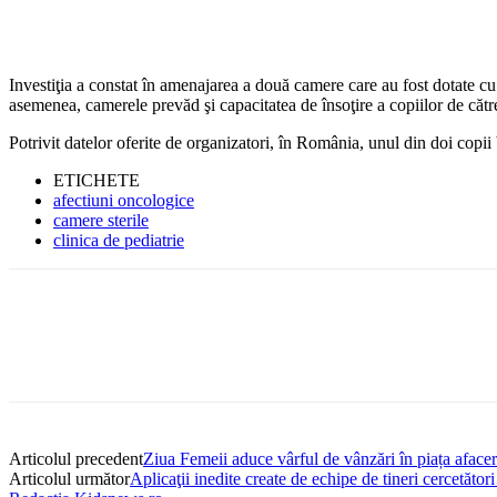
Investiţia a constat în amenajarea a două camere care au fost dotate cu ins
asemenea, camerele prevăd şi capacitatea de însoţire a copiilor de către
Potrivit datelor oferite de organizatori, în România, unul din doi copi
ETICHETE
afectiuni oncologice
camere sterile
clinica de pediatrie
Articolul precedent
Ziua Femeii aduce vârful de vânzări în piața afacer
Articolul următor
Aplicaţii inedite create de echipe de tineri cercetăto