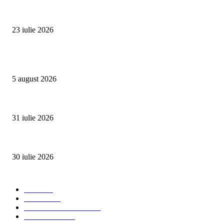
Proiectul Rețeaua Fetelor Neînfricate revine în 2026 și deschide înscrierile 
23 iulie 2026
Evenimente
Family Fest a început la NIBIRU: o vară care se trăiește în familie
5 august 2026
SUMMER WELL împlinește 15 ani. Festivalul care a transformat muzica înt
31 iulie 2026
Ministerul Muncii și UNICEF au lansat platforma națională e-Learning HUB 
30 iulie 2026
Categorii Populare
Stiri
2703
Parinti
2065
Sanatate & Nutritie
1665
Concursuri
1565