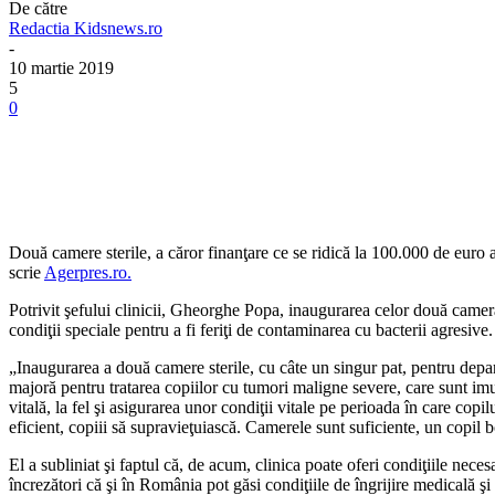
De către
Redactia Kidsnews.ro
-
10 martie 2019
5
0
Două camere sterile, a căror finanţare ce se ridică la 100.000 de euro a
scrie
Agerpres.ro.
Potrivit şefului clinicii, Gheorghe Popa, inaugurarea celor două camer
condiţii speciale pentru a fi feriţi de contaminarea cu bacterii agresive.
„Inaugurarea a două camere sterile, cu câte un singur pat, pentru depa
majoră pentru tratarea copiilor cu tumori maligne severe, care sunt imun
vitală, la fel şi asigurarea unor condiţii vitale pe perioada în care cop
eficient, copiii să supravieţuiască. Camerele sunt suficiente, un copi
El a subliniat şi faptul că, de acum, clinica poate oferi condiţiile nece
încrezători că şi în România pot găsi condiţiile de îngrijire medicală ş