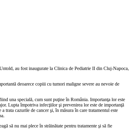
i Untold, au fost inaugurate la Clinica de Pediatrie II din Cluj-Napoca,
importantă deoarece copiii cu tumori maligne severe au nevoie de
fiind una specială, cum sunt puţine în România. Importanţa lor este
jor. Lupta împotriva infecţiilor şi prevenirea lor este de importanţă
 a trata cazurile de cancer şi, în măsura în care tratamentul este
pa.
eagă să nu mai plece în străinătate pentru tratamente şi să fie