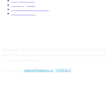
Timp liber
1060
Homepage
1019
Mom & Kid Monden
714
International
660
Despre noi
Kidsnews.ro - Revistă online cu știri de actualitate despre și pentru copii, părinț
bunici. Aflați de pe Kidsnews.ro informații care vă pot ajuta să îmbinați eficie
cu cariera și prioritățile zilnice.
Contacteaza-ne:
redactie@kidsnews.ro
|
CONTACT
SOCIAL MEDIA