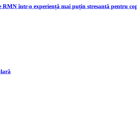
le RMN într-o experiență mai puțin stresantă pentru cop
olară