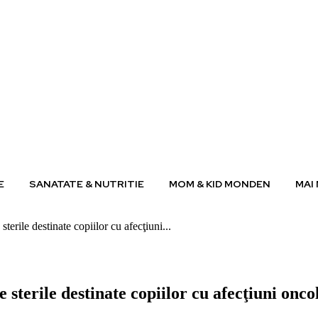
E
SANATATE & NUTRITIE
MOM & KID MONDEN
MAI
terile destinate copiilor cu afecţiuni...
 sterile destinate copiilor cu afecţiuni onco