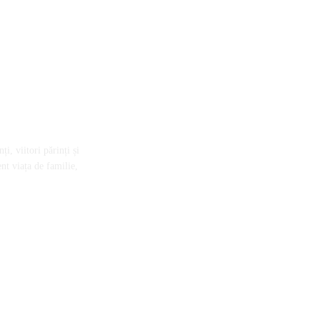
i, viitori părinți și
nt viața de familie,