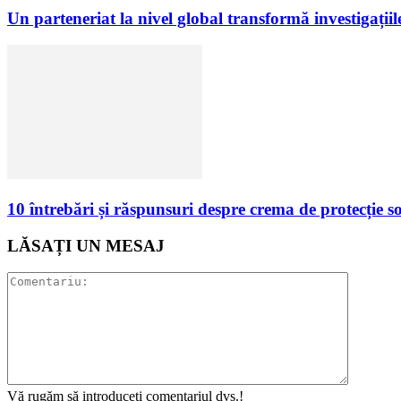
Un parteneriat la nivel global transformă investigații
10 întrebări și răspunsuri despre crema de protecție s
LĂSAȚI UN MESAJ
Vă rugăm să introduceți comentariul dvs.!