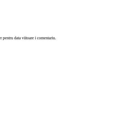
r pentru data viitoare i comentariu.
rare de artă urbană
ului de persoane