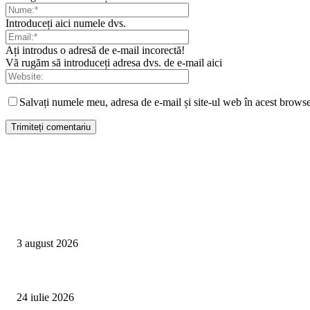
Introduceți aici numele dvs.
Ați introdus o adresă de e-mail incorectă!
Vă rugăm să introduceți adresa dvs. de e-mail aici
Salvați numele meu, adresa de e-mail și site-ul web în acest browse
Campanii
Asociația SAMAS celebrează Săptămâna Mondială a Alăptării cu o nouă luc
3 august 2026
Un vârf de 4.478 de metri din Alpi devine simbolul luptei împotriva trafic
24 iulie 2026