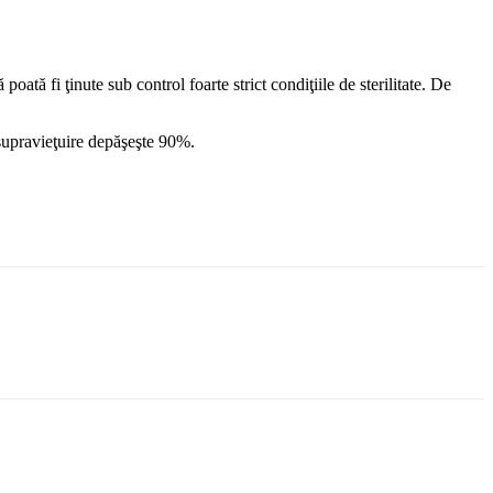
poată fi ţinute sub control foarte strict condiţiile de sterilitate. De
 supravieţuire depăşeşte 90%.