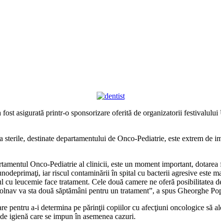
 fost asigurată printr-o sponsorizare oferită de organizatorii festivalulu
a sterile, destinate departamentului de Onco-Pediatrie, este extrem de 
rtamentul Onco-Pediatrie al clinicii, este un moment important, dotarea 
odeprimaţi, iar riscul contaminării în spital cu bacterii agresive este ma
ilul cu leucemie face tratament. Cele două camere ne oferă posibilitatea de
l bolnav va sta două săptămâni pentru un tratament”, a spus Gheorghe Po
sare pentru a-i determina pe părinţii copiilor cu afecţiuni oncologice să al
i de igienă care se impun în asemenea cazuri.