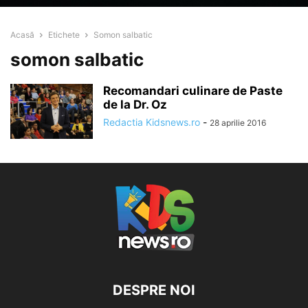
Acasă
Etichete
Somon salbatic
somon salbatic
Recomandari culinare de Paste
de la Dr. Oz
Redactia Kidsnews.ro
-
28 aprilie 2016
DESPRE NOI