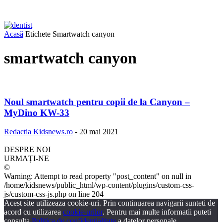
Acasă
Etichete
Smartwatch canyon
smartwatch canyon
Noul smartwatch pentru copii de la Canyon –
MyDino KW-33
Redactia Kidsnews.ro
-
20 mai 2021
DESPRE NOI
URMAȚI-NE
©
Warning: Attempt to read property "post_content" on null in
/home/kidsnews/public_html/wp-content/plugins/custom-css-
js/custom-css-js.php on line 204
Acest site utilizeaza cookie-uri. Prin continuarea navigarii sunteti de
acord cu utilizarea
cookie-urilor
. Pentru mai multe informatii puteti
consulta
Politica de confidentialitate
a datelor personale.