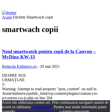
Acasă
Etichete
Smartwach copii
smartwach copii
Noul smartwatch pentru copii de la Canyon –
MyDino KW-33
Redactia Kidsnews.ro
-
20 mai 2021
DESPRE NOI
URMAȚI-NE
©
Warning: Attempt to read property "post_content" on null in
/home/kidsnews/public_html/wp-content/plugins/custom-css-
js/custom-css-js.php on line 204
Acest site utilizeaza cookie-uri. Prin continuarea navigarii sunteti de
acord cu utilizarea
cookie-urilor
. Pentru mai multe informatii puteti
consulta
Politica de confidentialitate
a datelor personale.