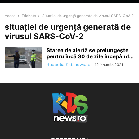
Acasă
Etichete
Situației de urgență generată de virusul SARS-CoV-2
situației de urgență generată de
virusul SARS-CoV-2
Starea de alertă se prelungeşte
pentru încă 30 de zile începând...
Redactia Kidsnews.ro
-
12 ianuarie 2021