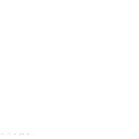
ransforma sistemul de sănătate prin proiectul „Doza de Educație”
i, viitori părinți și