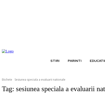
vineri, august 7, 2026
STIRI
PARINTI
EDUCATI
Etichete
Sesiunea speciala a evaluarii nationale
Tag:
sesiunea speciala a evaluarii na