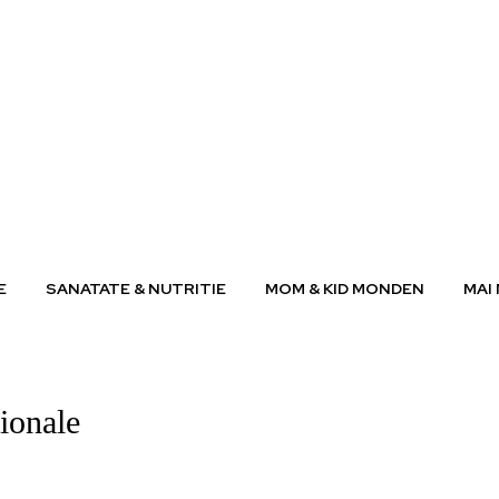
E
SANATATE & NUTRITIE
MOM & KID MONDEN
MAI
tionale