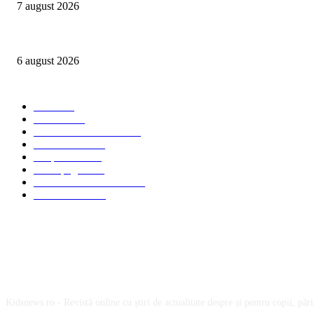
7 august 2026
Peste 3.000 de elevi, profesori și părinți au explorat profesiile care vor t
6 august 2026
Categorii Populare
Stiri
2705
Parinti
2065
Sanatate & Nutritie
1665
Concursuri
1565
Timp liber
1064
Homepage
1021
Mom & Kid Monden
714
International
660
Despre noi
Kidsnews.ro - Revistă online cu știri de actualitate despre și pentru copii, părinț