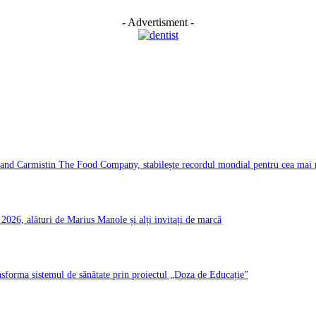
- Advertisment -
d Carmistin The Food Company, stabilește recordul mondial pentru cea mai ma
026, alături de Marius Manole și alți invitați de marcă
ransforma sistemul de sănătate prin proiectul „Doza de Educație”