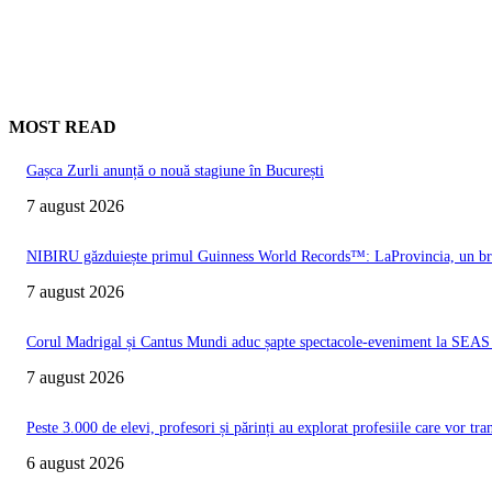
MOST READ
Gașca Zurli anunță o nouă stagiune în București
7 august 2026
NIBIRU găzduiește primul Guinness World Records™️: LaProvincia, un bran
7 august 2026
Corul Madrigal și Cantus Mundi aduc șapte spectacole-eveniment la SEAS 2
7 august 2026
Peste 3.000 de elevi, profesori și părinți au explorat profesiile care vor t
6 august 2026