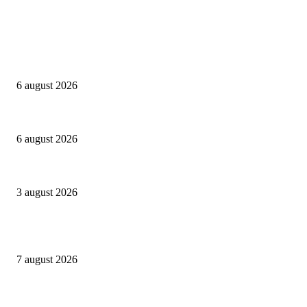
Campanii
Peste 3.000 de elevi, profesori și părinți au explorat profesiile care vor t
6 august 2026
Sondaj Salvați Copiii: 58% dintre copiii cu părinți plecați în străinătate vor
6 august 2026
Asociația SAMAS celebrează Săptămâna Mondială a Alăptării cu o nouă luc
3 august 2026
Evenimente
Gașca Zurli anunță o nouă stagiune în București
7 august 2026
NIBIRU găzduiește primul Guinness World Records™️: LaProvincia, un bran