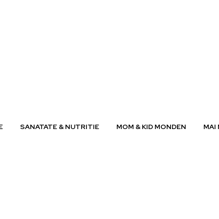
E
SANATATE & NUTRITIE
MOM & KID MONDEN
MAI