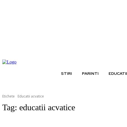
vineri, august 7, 2026
STIRI
PARINTI
EDUCATI
Etichete
Educatii acvatice
Tag:
educatii acvatice