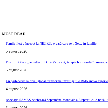
MOST READ
Family Fest a început la NIBIRU: o vară care se trăiește în familie
5 august 2026
Prof. dr. Gheorghe Peltecu: După 25 de ani, terapia hormonală în menopauz
5 august 2026
Un parteneriat la nivel global transformă investigațiile RMN într-o experie
4 august 2026
Asociația SAMAS celebrează Săptămâna Mondială a Alăptării cu o nouă luc
3 august 2026