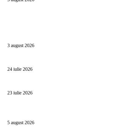
Campanii
Asociația SAMAS celebrează Săptămâna Mondială a Alăptării cu o nouă luc
3 august 2026
Un vârf de 4.478 de metri din Alpi devine simbolul luptei împotriva trafic
24 iulie 2026
Proiectul Rețeaua Fetelor Neînfricate revine în 2026 și deschide înscrierile 
23 iulie 2026
Evenimente
Family Fest a început la NIBIRU: o vară care se trăiește în familie
5 august 2026