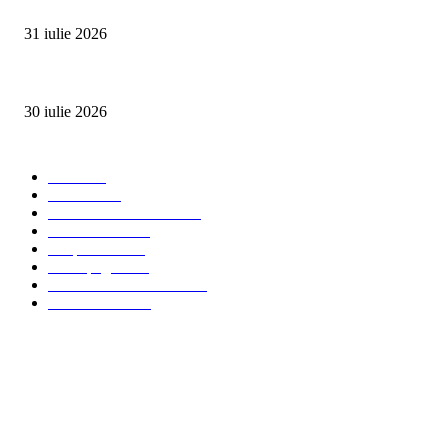
SUMMER WELL împlinește 15 ani. Festivalul care a transformat muzica înt
31 iulie 2026
Ministerul Muncii și UNICEF au lansat platforma națională e-Learning HUB 
30 iulie 2026
Categorii Populare
Stiri
2703
Parinti
2065
Sanatate & Nutritie
1665
Concursuri
1565
Timp liber
1060
Homepage
1019
Mom & Kid Monden
714
International
660
Despre noi