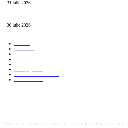
31 iulie 2026
Ministerul Muncii și UNICEF au lansat platforma națională e-Learning HUB 
30 iulie 2026
Categorii Populare
Stiri
2703
Parinti
2065
Sanatate & Nutritie
1665
Concursuri
1565
Timp liber
1060
Homepage
1019
Mom & Kid Monden
714
International
660
Despre noi
Kidsnews.ro - Revistă online cu știri de actualitate despre și pentru copi