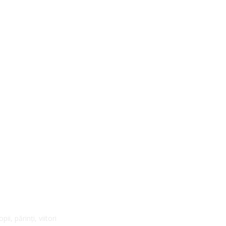
pentru formarea profesioniștilor din asistența socială
i, părinți, viitori