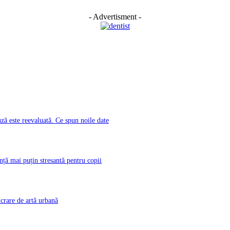
- Advertisment -
ă este reevaluată. Ce spun noile date
nță mai puțin stresantă pentru copii
rare de artă urbană