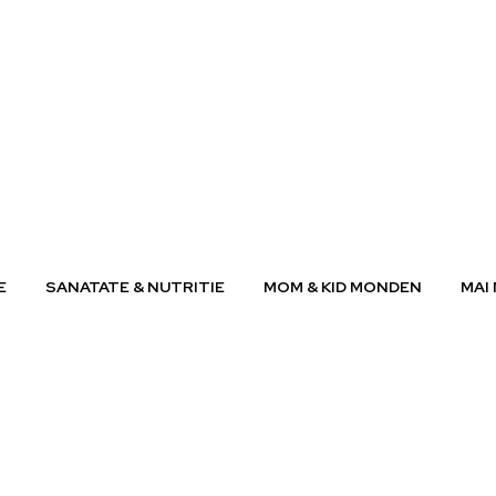
E
SANATATE & NUTRITIE
MOM & KID MONDEN
MAI