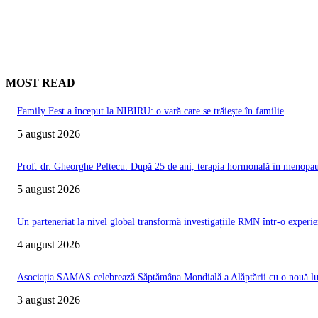
MOST READ
Family Fest a început la NIBIRU: o vară care se trăiește în familie
5 august 2026
Prof. dr. Gheorghe Peltecu: După 25 de ani, terapia hormonală în menopauz
5 august 2026
Un parteneriat la nivel global transformă investigațiile RMN într-o experie
4 august 2026
Asociația SAMAS celebrează Săptămâna Mondială a Alăptării cu o nouă luc
3 august 2026