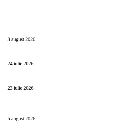
Campanii
Asociația SAMAS celebrează Săptămâna Mondială a Alăptării cu o nouă luc
3 august 2026
Un vârf de 4.478 de metri din Alpi devine simbolul luptei împotriva trafic
24 iulie 2026
Proiectul Rețeaua Fetelor Neînfricate revine în 2026 și deschide înscrierile 
23 iulie 2026
Evenimente
Family Fest a început la NIBIRU: o vară care se trăiește în familie
5 august 2026
SUMMER WELL împlinește 15 ani. Festivalul care a transformat muzica înt