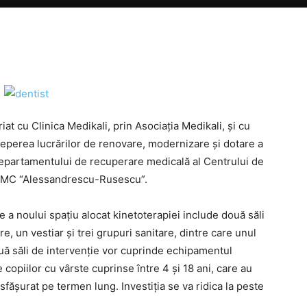
riat cu Clinica Medikali, prin Asociația Medikali, și cu
eperea lucrărilor de renovare, modernizare și dotare a
 Departamentului de recuperare medicală al Centrului de
INSMC “Alessandrescu-Rusescu”.
 a noului spațiu alocat kinetoterapiei include două săli
e, un vestiar și trei grupuri sanitare, dintre care unul
ouă săli de intervenție vor cuprinde echipamentul
 copiilor cu vârste cuprinse între 4 și 18 ani, care au
ășurat pe termen lung. Investiția se va ridica la peste