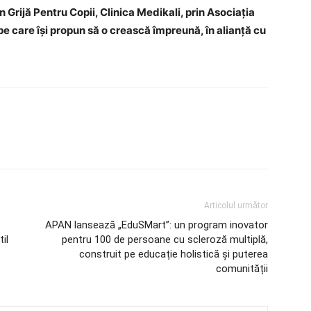
 Grijă Pentru Copii, Clinica Medikali, prin Asociația
pe care își propun să o crească împreună, în alianță cu
Articolul următor
APAN lansează „EduSMart”: un program inovator
il
pentru 100 de persoane cu scleroză multiplă,
construit pe educație holistică și puterea
comunității