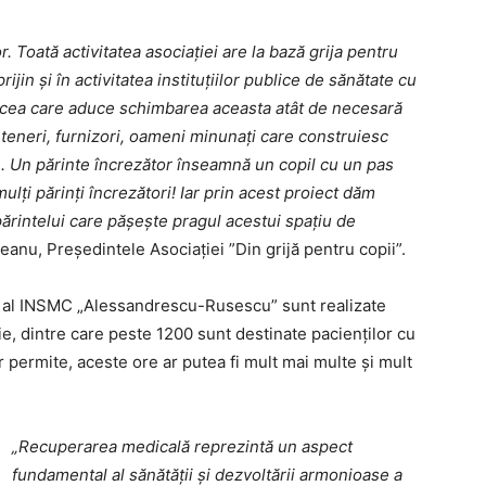
 Toată activitatea asociației are la bază grija pentru
ijin și în activitatea instituțiilor publice de sănătate cu
e cea care aduce schimbarea aceasta atât de necesară
 parteneri, furnizori, oameni minunați care construiesc
e. Un părinte încrezător înseamnă un copil cu un pas
lți părinți încrezători! Iar prin acest proiect dăm
ărintelui care pășește pragul acestui spațiu de
lteanu, Președintele Asociației ”Din grijă pentru copii”.
i al INSMC „Alessandrescu-Rusescu” sunt realizate
e, dintre care peste 1200 sunt destinate pacienților cu
 permite, aceste ore ar putea fi mult mai multe și mult
„Recuperarea medicală reprezintă un aspect
fundamental al sănătății și dezvoltării armonioase a