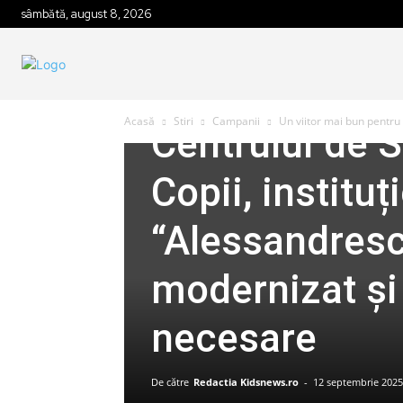
Stiri
Campanii
Sanatate & Nutritie
De vorba cu s
sâmbătă, august 8, 2026
Un viitor mai 
destinat recup
Acasă
Stiri
Campanii
Un viitor mai bun pentru 
Centrului de 
Copii, institu
“Alessandresc
modernizat și
necesare
De către
Redactia Kidsnews.ro
-
12 septembrie 2025