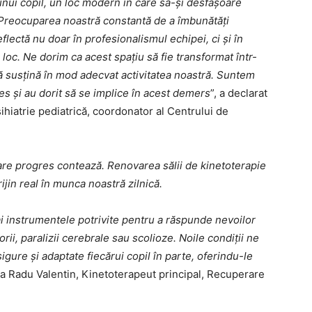
 unui copil, un loc modern în care să-și desfășoare
r. Preocuparea noastră constantă de a îmbunătăți
eflectă nu doar în profesionalismul echipei, ci și în
loc. Ne dorim ca acest spațiu să fie transformat într-
ă susțină în mod adecvat activitatea noastră. Suntem
es și au dorit să se implice în acest demers
”, a declarat
ihiatrie pediatrică, coordonator al Centrului de
care progres contează. Renovarea sălii de kinetoterapie
jin real în munca noastră zilnică.
 ai instrumentele potrivite pentru a răspunde nevoilor
ii, paralizii cerebrale sau scolioze. Noile condiții ne
igure și adaptate fiecărui copil în parte, oferindu-le
ta Radu Valentin, Kinetoterapeut principal, Recuperare