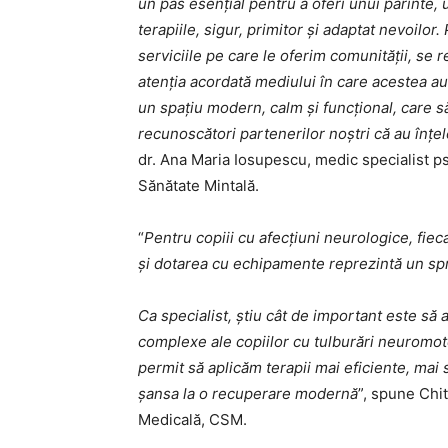
un pas esențial pentru a oferi unui părinte,
terapiile, sigur, primitor și adaptat nevoilo
serviciile pe care le oferim comunității, se r
atenția acordată mediului în care acestea au 
un spațiu modern, calm și funcțional, care s
recunoscători partenerilor noștri că au înțel
dr. Ana Maria Iosupescu, medic specialist ps
Sănătate Mintală.
“
Pentru copiii cu afecțiuni neurologice, fie
și dotarea cu echipamente reprezintă un spri
Ca specialist, știu cât de important este să
complexe ale copiilor cu tulburări neuromotor
permit să aplicăm terapii mai eficiente, mai s
șansa la o recuperare modernă
”, spune Chi
Medicală, CSM.