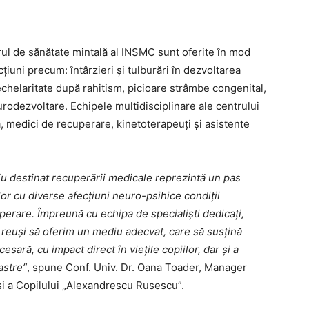
ul de sănătate mintală al INSMC sunt oferite în mod
iuni precum: întârzieri și tulburări în dezvoltarea
helaritate după rahitism, picioare strâmbe congenital,
urodezvoltare. Echipele multidisciplinare ale centrului
ă, medici de recuperare, kinetoterapeuţi și asistente
iu destinat recuperării medicale reprezintă un pas
lor cu diverse afecțiuni neuro-psihice condiții
erare. Împreună cu echipa de specialiști dedicați,
 reuși să oferim un mediu adecvat, care să susțină
sară, cu impact direct în viețile copiilor, dar și a
oastre”
, spune Conf. Univ. Dr. Oana Toader, Manager
și a Copilului „Alexandrescu Rusescu”.