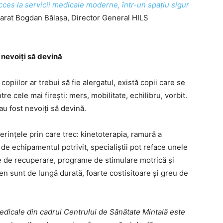
 acces la servicii medicale moderne, într-un spațiu sigur
larat Bogdan Bălașa, Director General HILS
 nevoiți să devină
opiilor ar trebui să fie alergatul, există copii care se
ntre cele mai firești: mers, mobilitate, echilibru, vorbit.
 au fost nevoiți să devină.
erințele prin care trec: kinetoterapia, ramură a
de echipamentul potrivit, specialiștii pot reface unele
ate de recuperare, programe de stimulare motrică și
en sunt de lungă durată, foarte costisitoare și greu de
medicale din cadrul Centrului de Sănătate Mintală este