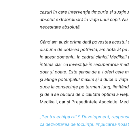
cazuri în care intervenția timpurie și susți
absolut extraordinară în viața unui copil. Nu 
necesitate absolută.
Când am auzit prima dată povestea acestui c
dispune de dotarea potrivită, am hotărât pe
în acest domeniu, în cadrul clinicii Medikal
înțeles clar că investiția în recuperarea medic
doar și poate. Este șansa de a-i oferi cele 
și atinge potențialul maxim și a duce o viaț
duce la consecințe pe termen lung, limitând c
și de a se bucura de o calitate optimă a vieți
Medikali, dar și Președintele Asociației Medi
„Pentru echipa HILS Development, responsabi
ca dezvoltarea de locuințe. Implicarea noast