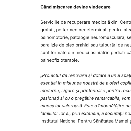
Când mișcarea devine vindecare
Serviciile de recuperare medicală din Centr
gratuit, pe termen nedeterminat, pentru afecț
psihomotorie, patologie neuromusculară, sec
paralizie de plex brahial sau tulburări de ne
sunt formate din medici psihiatrie pediatric
balneofizioterapie.
„Proiectul de renovare și dotare a unui spaț
esențial în misiunea noastră de a oferi copii
moderne, sigure și prietenoase pentru recup
pasionați și cu o pregătire remarcabilă, vom
munca lor valoroasă. Este o îmbunătățire nece
familiilor lor şi, prin extensie, a societății n
Institutul Național Pentru Sănătatea Mamei 