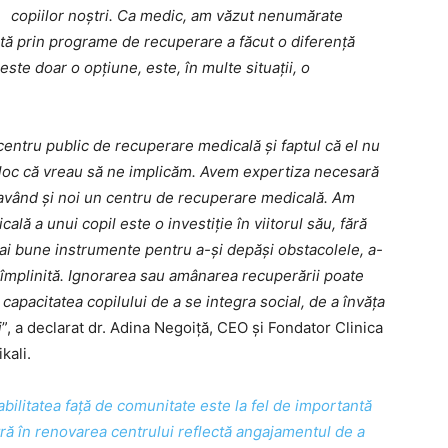
copiilor noștri. Ca medic, am văzut nenumărate
nută prin programe de recuperare a făcut o diferență
este doar o opțiune, este, în multe situații, o
entru public de recuperare medicală și faptul că el nu
 loc că vreau să ne implicăm. Avem expertiza necesară
i având și noi un centru de recuperare medicală. Am
ală a unui copil este o investiție în viitorul său, fără
mai bune instrumente pentru a-și depăși obstacolele, a-
ă împlinită. Ignorarea sau amânarea recuperării poate
apacitatea copilului de a se integra social, de a învăța
i
”, a declarat dr. Adina Negoiță, CEO și Fondator Clinica
kali.
litatea față de comunitate este la fel de importantă
ră în renovarea centrului reflectă angajamentul de a